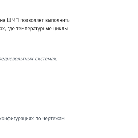
ина ШМП позволяет выполнить
х, где температурные циклы
редневольтных системах.
 конфигурациях по чертежам