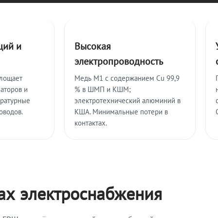
ций и
Высокая
электропроводность
глощает
Медь М1 с содержанием Cu 99,9
аторов и
% в ШМП и КШМ;
ературные
электротехнический алюминий в
оводов.
КША. Минимальные потери в
контактах.
мах электроснабжения