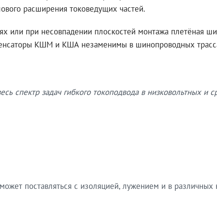
ового расширения токоведущих частей.
иях или при несовпадении плоскостей монтажа плетёная ш
енсаторы КШМ и КША незаменимы в шинопроводных трасса
сь спектр задач гибкого токоподвода в низковольтных и с
 может поставляться с изоляцией, лужением и в различных