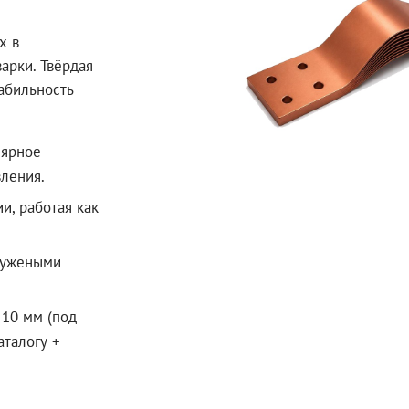
х в
арки. Твёрдая
абильность
лярное
ления.
, работая как
 лужёными
 10 мм (под
аталогу +