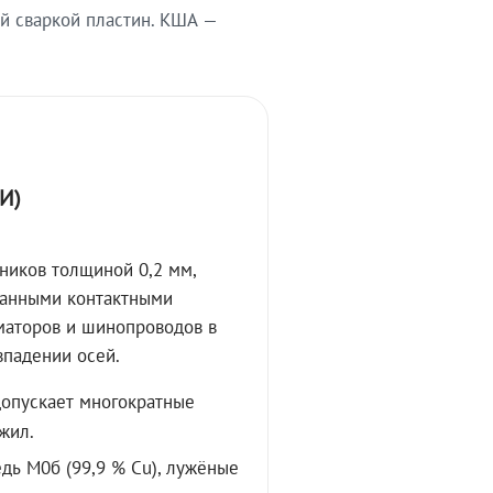
й сваркой пластин. КША —
И)
ников толщиной 0,2 мм,
ванными контактными
маторов и шинопроводов в
впадении осей.
допускает многократные
жил.
дь М0б (99,9 % Cu), лужёные