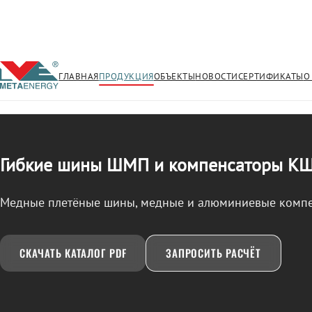
ГЛАВНАЯ
ПРОДУКЦИЯ
ОБЪЕКТЫ
НОВОСТИ
СЕРТИФИКАТЫ
О
/
ШМП, КШМ, КША
← Продукция
Гибкие шины ШМП и компенсаторы К
Медные плетёные шины, медные и алюминиевые комп
СКАЧАТЬ КАТАЛОГ PDF
ЗАПРОСИТЬ РАСЧЁТ