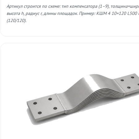
Артикул строится по схеме: тип компенсатора (1–9), толщина×шири
высота h, радиус r, длины площадок. Пример: КШМ 4 10×120 L500 
(120/120).