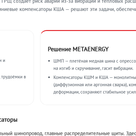
ГРЩ создаёт риск аварий из-за вибраций и тепловых расш
иевые компенсаторы КША — решают эти задачи, обеспечи
Решение METAENERGY
и и
ШМП — плетёная медная шина с опрессо
на изгиб и скручивание, гасит вибрации.
 трудоёмки в
Компенсаторы КШМ и КША — монолитны
(диффузионная или аргонная сварка), к
деформации, сохраняют стабильное усил
саторы
ьный шинопровод, главные распределительные щиты. Здес