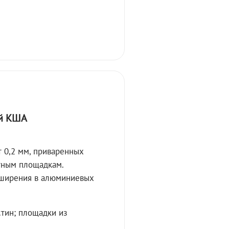
й КША
 0,2 мм, приваренных
тным площадкам.
сширения в алюминиевых
стин; площадки из