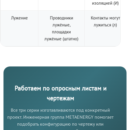
изоляцией (И)
Лужение
Проводники
Контакты могут
лужёные,
лужиться (л)
площадки
лужёные (штатно)
Работаем по опросным листам и
чертежам
Все три серии изготавливаются под конкретный
проект. Инженерная группа METAENERGY помогает
подобрать конфигурацию по чертежу или