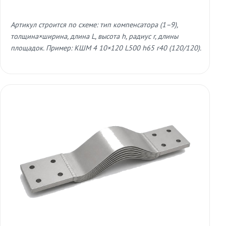
Артикул строится по схеме: тип компенсатора (1–9),
толщина×ширина, длина L, высота h, радиус r, длины
площадок. Пример: КШМ 4 10×120 L500 h65 r40 (120/120).