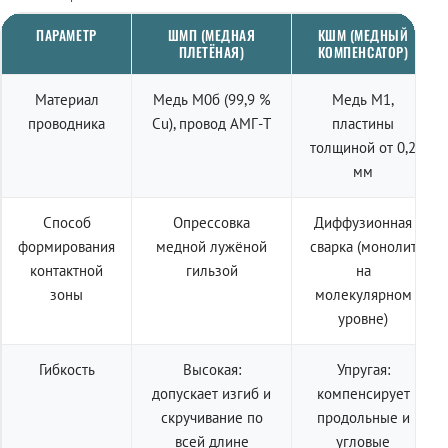
ПАРАМЕТР
ШМП (МЕДНАЯ
КШМ (МЕДНЫЙ
ПЛЕТЁНАЯ)
КОМПЕНСАТОР)
Материал
Медь М0б (99,9 %
Медь М1,
проводника
Cu), провод АМГ-Т
пластины
толщиной от 0,2
мм
Способ
Опрессовка
Диффузионная
формирования
медной лужёной
сварка (монолит
контактной
гильзой
на
зоны
молекулярном
уровне)
Гибкость
Высокая:
Упругая:
допускает изгиб и
компенсирует
скручивание по
продольные и
всей длине
угловые