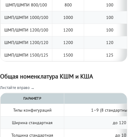
ШМП/ШМПИ 800/100
800
100
ШМП/ШМПИ 1000/100
1000
100
ШМП/ШМПИ 1200/100
1200
100
ШМП/ШМПИ 1200/120
1200
120
ШМП/ШМПИ 1500/125
1500
125
Общая номенклатура КШМ и КША
Листайте вправо →
ПАРАМЕТР
Типы конфигураций
1–9 (8 стандартных, п
Ширина стандартная
до 120 мм (
Толщина стандартная
до 10 мм (