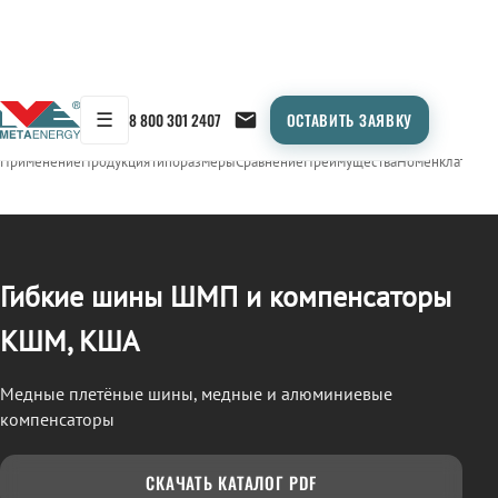
☰
8 800 301 2407
ОСТАВИТЬ ЗАЯВКУ
/
ШМП, КШМ, КША
← Продукция
Применение
Продукция
Типоразмеры
Сравнение
Преимущества
Номенклатура
О
Гибкие шины ШМП и компенсаторы
КШМ, КША
Медные плетёные шины, медные и алюминиевые
компенсаторы
СКАЧАТЬ КАТАЛОГ PDF