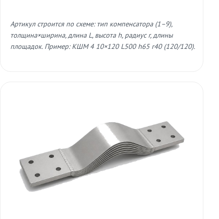
Артикул строится по схеме: тип компенсатора (1–9),
толщина×ширина, длина L, высота h, радиус r, длины
площадок. Пример: КШМ 4 10×120 L500 h65 r40 (120/120).