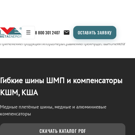
☰
8 800 301 2407
ОСТАВИТЬ ЗАЯВКУ
/
ШМП, КШМ, КША
← Продукция
Применение
Продукция
Типоразмеры
Сравнение
Преимущества
Номенклатура
О
Гибкие шины ШМП и компенсаторы
КШМ, КША
Медные плетёные шины, медные и алюминиевые
компенсаторы
СКАЧАТЬ КАТАЛОГ PDF