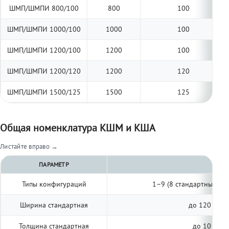
ШМП/ШМПИ 800/100
800
100
ШМП/ШМПИ 1000/100
1000
100
ШМП/ШМПИ 1200/100
1200
100
ШМП/ШМПИ 1200/120
1200
120
ШМП/ШМПИ 1500/125
1500
125
Общая номенклатура КШМ и КША
Листайте вправо →
ПАРАМЕТР
Типы конфигураций
1–9 (8 стандартных, п
Ширина стандартная
до 120 мм (
Толщина стандартная
до 10 мм (