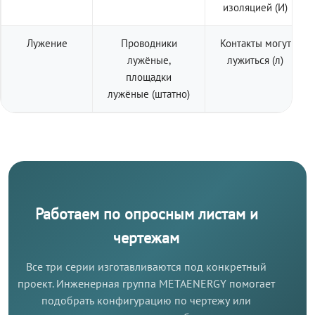
изоляцией (И)
Лужение
Проводники
Контакты могут
лужёные,
лужиться (л)
площадки
лужёные (штатно)
Работаем по опросным листам и
чертежам
Все три серии изготавливаются под конкретный
проект. Инженерная группа METAENERGY помогает
подобрать конфигурацию по чертежу или