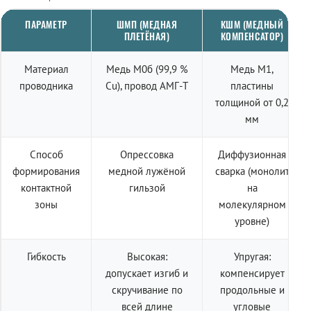
ПАРАМЕТР
ШМП (МЕДНАЯ
КШМ (МЕДНЫЙ
ПЛЕТЁНАЯ)
КОМПЕНСАТОР)
Материал
Медь М0б (99,9 %
Медь М1,
проводника
Cu), провод АМГ-Т
пластины
толщиной от 0,2
мм
Способ
Опрессовка
Диффузионная
формирования
медной лужёной
сварка (монолит
контактной
гильзой
на
зоны
молекулярном
уровне)
Гибкость
Высокая:
Упругая:
допускает изгиб и
компенсирует
скручивание по
продольные и
всей длине
угловые