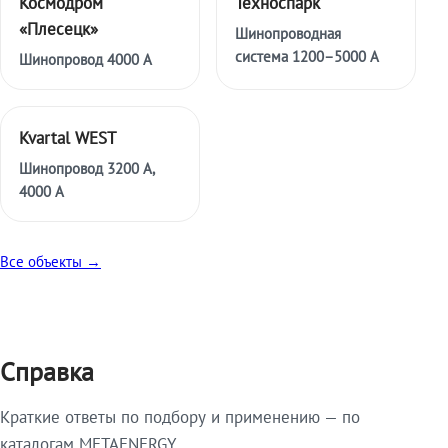
Космодром
Техноспарк
«Плесецк»
Шинопроводная
система 1200–5000 А
Шинопровод 4000 А
Kvartal WEST
Шинопровод 3200 А,
4000 А
Все объекты →
Справка
Краткие ответы по подбору и применению — по
каталогам METAENERGY.