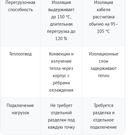
Перегрузочная
Изоляция
Изоляция
способность
выдерживает
кабеля
до 150 °C,
рассчитана
длительная
обычно на 95–
перегрузка до
105 °C
120 %
Теплоотвод
Конвекция и
Изоляционные
излучение
слои
тепла через
задерживают
корпус с
тепло
рёбрами
охлаждения
Подключение
Не требует
Требуется
нагрузок
отдельной
разделка и
разделки под
отдельное
каждую точку
подключение