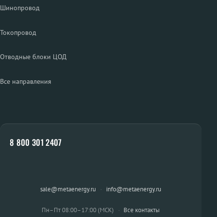
Шинопровод
Токопровод
Отводные блоки ЦОД
Все направления
8 800 301 2407
sale@metaenergy.ru
·
info@metaenergy.ru
Пн–Пт 08:00–17:00 (МСК)
·
Все контакты