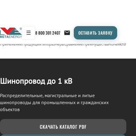
☰
8 800 301 2407
ОСТАВИТЬ ЗАЯВКУ
/
ШИНОПРОВОД
← Продукция
Применение
Продукция
Типоразмеры
Сравнение
Преимущества
Номенклатура
О
Шинопровод до 1 кВ
Распределительные, магистральные и литые
шинопроводы для промышленных и гражданских
объектов
СКАЧАТЬ КАТАЛОГ PDF