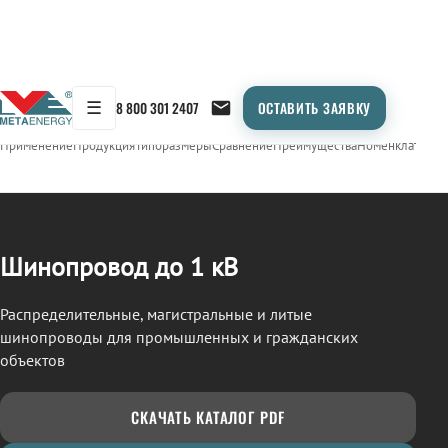
☰
8 800 301 2407
ОСТАВИТЬ ЗАЯВКУ
/
ШИНОПРОВОД
← Продукция
Применение
Продукция
Типоразмеры
Сравнение
Преимущества
Номенклатура
О
Шинопровод до 1 кВ
Распределительные, магистральные и литые
шинопроводы для промышленных и гражданских
объектов
СКАЧАТЬ КАТАЛОГ PDF