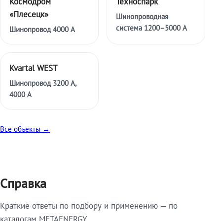
Космодром
Техноспарк
«Плесецк»
Шинопроводная
система 1200–5000 А
Шинопровод 4000 А
Kvartal WEST
Шинопровод 3200 А,
4000 А
Все объекты →
Справка
Краткие ответы по подбору и применению — по
каталогам METAENERGY.