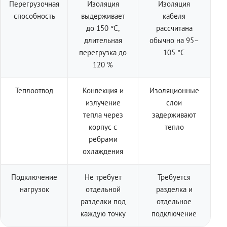
Перегрузочная
Изоляция
Изоляция
способность
выдерживает
кабеля
до 150 °C,
рассчитана
длительная
обычно на 95–
перегрузка до
105 °C
120 %
Теплоотвод
Конвекция и
Изоляционные
излучение
слои
тепла через
задерживают
корпус с
тепло
рёбрами
охлаждения
Подключение
Не требует
Требуется
нагрузок
отдельной
разделка и
разделки под
отдельное
каждую точку
подключение