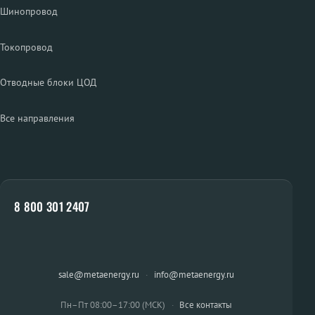
Шинопровод
Токопровод
Отводные блоки ЦОД
Все направления
8 800 301 2407
sale@metaenergy.ru
·
info@metaenergy.ru
Пн–Пт 08:00–17:00 (МСК)
·
Все контакты