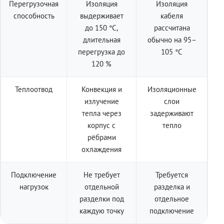
Перегрузочная
Изоляция
Изоляция
способность
выдерживает
кабеля
до 150 °C,
рассчитана
длительная
обычно на 95–
перегрузка до
105 °C
120 %
Теплоотвод
Конвекция и
Изоляционные
излучение
слои
тепла через
задерживают
корпус с
тепло
рёбрами
охлаждения
Подключение
Не требует
Требуется
нагрузок
отдельной
разделка и
разделки под
отдельное
каждую точку
подключение