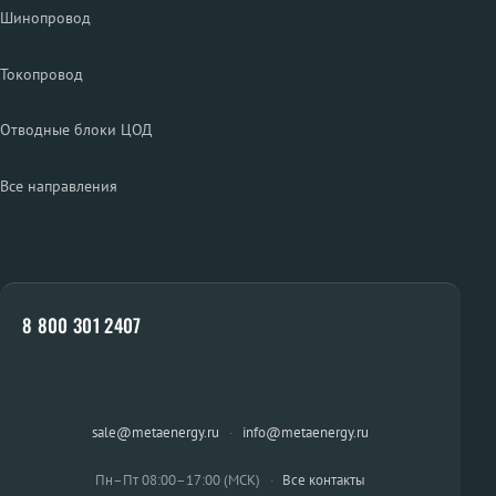
Шинопровод
Токопровод
Отводные блоки ЦОД
Все направления
8 800 301 2407
sale@metaenergy.ru
·
info@metaenergy.ru
Пн–Пт 08:00–17:00 (МСК)
·
Все контакты