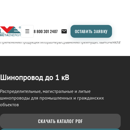
☰
8 800 301 2407
ОСТАВИТЬ ЗАЯВКУ
/
ШИНОПРОВОД
← Продукция
Применение
Продукция
Типоразмеры
Сравнение
Преимущества
Номенклатура
О
Шинопровод до 1 кВ
Распределительные, магистральные и литые
шинопроводы для промышленных и гражданских
объектов
СКАЧАТЬ КАТАЛОГ PDF