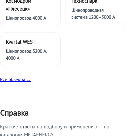
Космодром
Техноспарк
«Плесецк»
Шинопроводная
система 1200–5000 А
Шинопровод 4000 А
Kvartal WEST
Шинопровод 3200 А,
4000 А
Все объекты →
Справка
Краткие ответы по подбору и применению — по
каталогам METAENERGY.