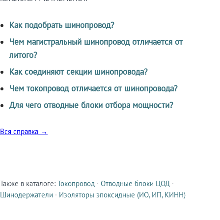
Как подобрать шинопровод?
Чем магистральный шинопровод отличается от
литого?
Как соединяют секции шинопровода?
Чем токопровод отличается от шинопровода?
Для чего отводные блоки отбора мощности?
Вся справка →
Также в каталоге:
Токопровод
·
Отводные блоки ЦОД
·
Смежные продукты
Шинодержатели
·
Изоляторы эпоксидные (ИО, ИП, КИНН)