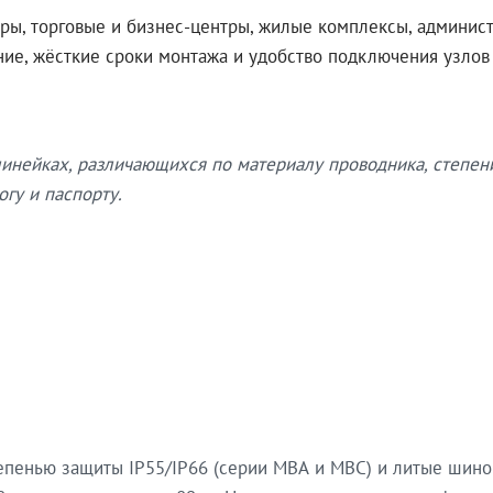
ры, торговые и бизнес-центры, жилые комплексы, админис
ение, жёсткие сроки монтажа и удобство подключения узло
нейках, различающихся по материалу проводника, степен
гу и паспорту.
епенью защиты IP55/IP66 (серии МВА и МВС) и литые шин