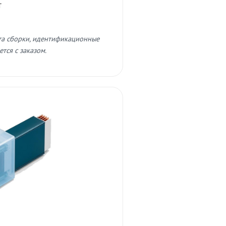
т
та сборки, идентификационные
тся с заказом.