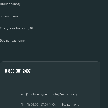
Шинопровод
Токопровод
Отводные блоки ЦОД
Все направления
8 800 301 2407
sale@metaenergy.ru
·
info@metaenergy.ru
Пн–Пт 08:00–17:00 (МСК)
·
Все контакты