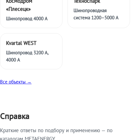
Космодром
Техноспарк
«Плесецк»
Шинопроводная
система 1200–5000 А
Шинопровод 4000 А
Kvartal WEST
Шинопровод 3200 А,
4000 А
Все объекты →
Справка
Краткие ответы по подбору и применению — по
каталогам METAENERGY.