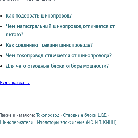
Как подобрать шинопровод?
Чем магистральный шинопровод отличается от
литого?
Как соединяют секции шинопровода?
Чем токопровод отличается от шинопровода?
Для чего отводные блоки отбора мощности?
Вся справка →
Также в каталоге:
Токопровод
·
Отводные блоки ЦОД
·
Смежные продукты
Шинодержатели
·
Изоляторы эпоксидные (ИО, ИП, КИНН)