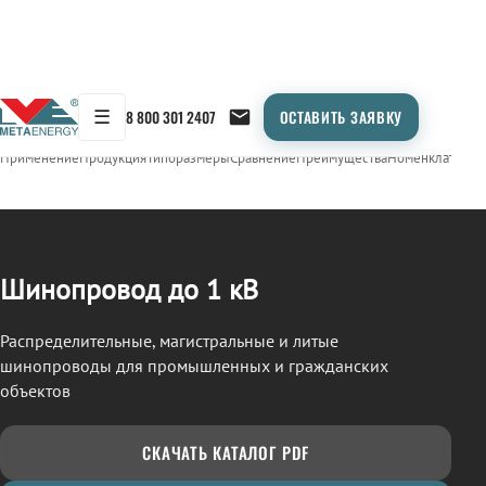
☰
8 800 301 2407
ОСТАВИТЬ ЗАЯВКУ
/
ШИНОПРОВОД
← Продукция
Применение
Продукция
Типоразмеры
Сравнение
Преимущества
Номенклатура
О
Шинопровод до 1 кВ
Распределительные, магистральные и литые
шинопроводы для промышленных и гражданских
объектов
СКАЧАТЬ КАТАЛОГ PDF