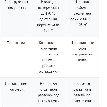
Перегрузочная
Изоляция
Изоляция
способность
выдерживает
кабеля
до 150 °C,
рассчитана
длительная
обычно на 95–
перегрузка до
105 °C
120 %
Теплоотвод
Конвекция и
Изоляционные
излучение
слои
тепла через
задерживают
корпус с
тепло
рёбрами
охлаждения
Подключение
Не требует
Требуется
нагрузок
отдельной
разделка и
разделки под
отдельное
каждую точку
подключение