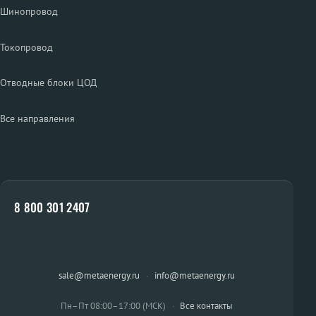
Шинопровод
Токопровод
Отводные блоки ЦОД
Все направления
8 800 301 2407
sale@metaenergy.ru
·
info@metaenergy.ru
Пн–Пт 08:00–17:00 (МСК)
·
Все контакты