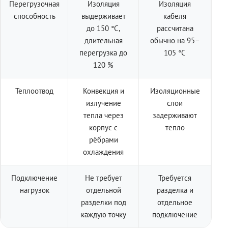
Перегрузочная
Изоляция
Изоляция
способность
выдерживает
кабеля
до 150 °C,
рассчитана
длительная
обычно на 95–
перегрузка до
105 °C
120 %
Теплоотвод
Конвекция и
Изоляционные
излучение
слои
тепла через
задерживают
корпус с
тепло
рёбрами
охлаждения
Подключение
Не требует
Требуется
нагрузок
отдельной
разделка и
разделки под
отдельное
каждую точку
подключение