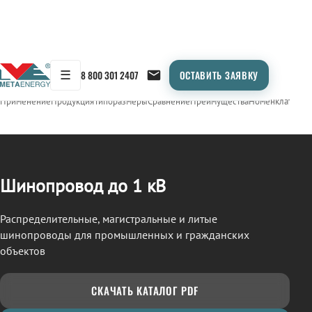
☰
8 800 301 2407
ОСТАВИТЬ ЗАЯВКУ
/
ШИНОПРОВОД
← Продукция
Применение
Продукция
Типоразмеры
Сравнение
Преимущества
Номенклатура
О
Шинопровод до 1 кВ
Распределительные, магистральные и литые
шинопроводы для промышленных и гражданских
объектов
СКАЧАТЬ КАТАЛОГ PDF