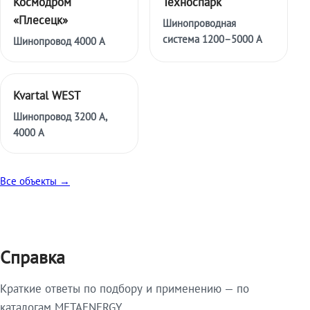
Космодром
Техноспарк
«Плесецк»
Шинопроводная
система 1200–5000 А
Шинопровод 4000 А
Kvartal WEST
Шинопровод 3200 А,
4000 А
Все объекты →
Справка
Краткие ответы по подбору и применению — по
каталогам METAENERGY.