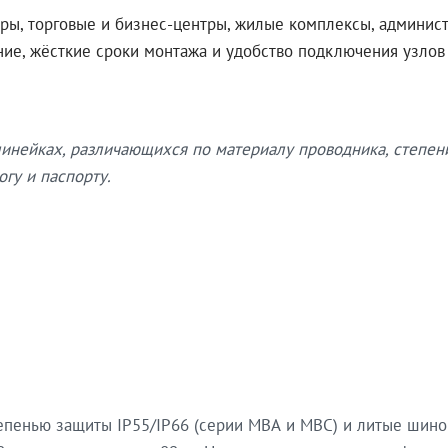
ры, торговые и бизнес-центры, жилые комплексы, админис
ение, жёсткие сроки монтажа и удобство подключения узло
нейках, различающихся по материалу проводника, степен
гу и паспорту.
епенью защиты IP55/IP66 (серии МВА и МВС) и литые шин