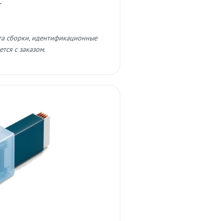
т
та сборки, идентификационные
тся с заказом.