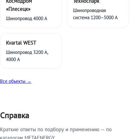
Космодром
Техноспарк
«Плесецк»
Шинопроводная
система 1200–5000 А
Шинопровод 4000 А
Kvartal WEST
Шинопровод 3200 А,
4000 А
Все объекты →
Справка
Краткие ответы по подбору и применению — по
каталогам METAENERGY.