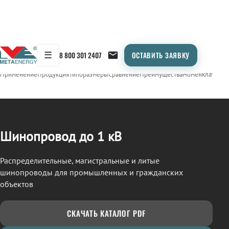
☰
8 800 301 2407
ОСТАВИТЬ ЗАЯВКУ
/
ШИНОПРОВОД
← Продукция
Применение
Продукция
Типоразмеры
Сравнение
Преимущества
Номенклатура
О
Шинопровод до 1 кВ
Распределительные, магистральные и литые
шинопроводы для промышленных и гражданских
объектов
СКАЧАТЬ КАТАЛОГ PDF