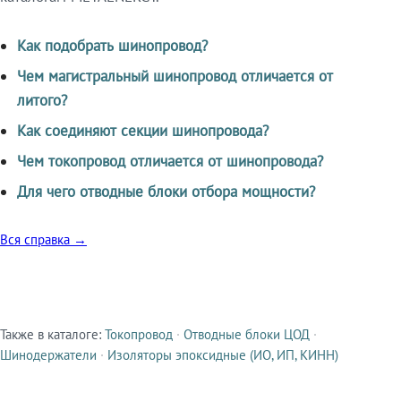
Как подобрать шинопровод?
Чем магистральный шинопровод отличается от
литого?
Как соединяют секции шинопровода?
Чем токопровод отличается от шинопровода?
Для чего отводные блоки отбора мощности?
Вся справка →
Также в каталоге:
Токопровод
·
Отводные блоки ЦОД
·
Смежные продукты
Шинодержатели
·
Изоляторы эпоксидные (ИО, ИП, КИНН)