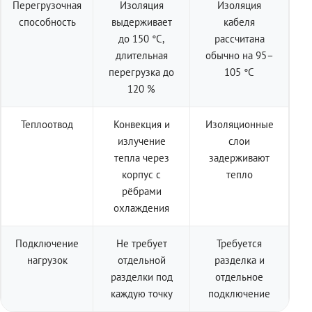
Перегрузочная
Изоляция
Изоляция
способность
выдерживает
кабеля
до 150 °C,
рассчитана
длительная
обычно на 95–
перегрузка до
105 °C
120 %
Теплоотвод
Конвекция и
Изоляционные
излучение
слои
тепла через
задерживают
корпус с
тепло
рёбрами
охлаждения
Подключение
Не требует
Требуется
нагрузок
отдельной
разделка и
разделки под
отдельное
каждую точку
подключение