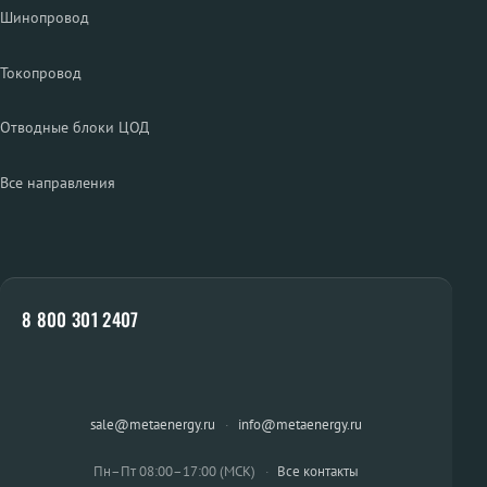
Шинопровод
Токопровод
Отводные блоки ЦОД
Все направления
8 800 301 2407
sale@metaenergy.ru
·
info@metaenergy.ru
Пн–Пт 08:00–17:00 (МСК)
·
Все контакты