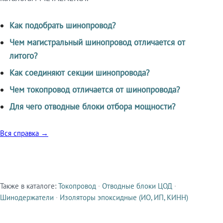
Как подобрать шинопровод?
Чем магистральный шинопровод отличается от
литого?
Как соединяют секции шинопровода?
Чем токопровод отличается от шинопровода?
Для чего отводные блоки отбора мощности?
Вся справка →
Также в каталоге:
Токопровод
·
Отводные блоки ЦОД
·
Смежные продукты
Шинодержатели
·
Изоляторы эпоксидные (ИО, ИП, КИНН)