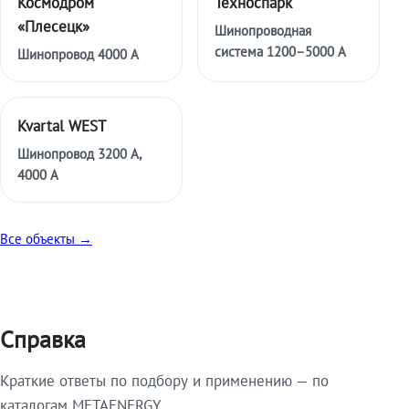
Космодром
Техноспарк
«Плесецк»
Шинопроводная
система 1200–5000 А
Шинопровод 4000 А
Kvartal WEST
Шинопровод 3200 А,
4000 А
Все объекты →
Справка
Краткие ответы по подбору и применению — по
каталогам METAENERGY.