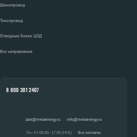
Шинопровод
Токопровод
Отводные блоки ЦОД
Все направления
8 800 301 2407
sale@metaenergy.ru
·
info@metaenergy.ru
Пн–Пт 08:00–17:00 (МСК)
·
Все контакты