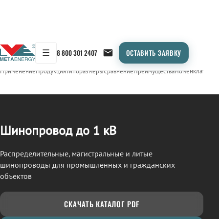
☰
8 800 301 2407
ОСТАВИТЬ ЗАЯВКУ
/
ШИНОПРОВОД
← Продукция
Применение
Продукция
Типоразмеры
Сравнение
Преимущества
Номенклатура
О
Шинопровод до 1 кВ
Распределительные, магистральные и литые
шинопроводы для промышленных и гражданских
объектов
СКАЧАТЬ КАТАЛОГ PDF