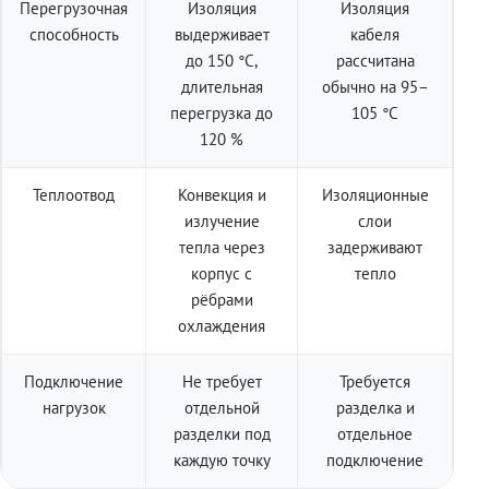
Перегрузочная
Изоляция
Изоляция
способность
выдерживает
кабеля
до 150 °C,
рассчитана
длительная
обычно на 95–
перегрузка до
105 °C
120 %
Теплоотвод
Конвекция и
Изоляционные
излучение
слои
тепла через
задерживают
корпус с
тепло
рёбрами
охлаждения
Подключение
Не требует
Требуется
нагрузок
отдельной
разделка и
разделки под
отдельное
каждую точку
подключение