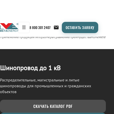
☰
8 800 301 2407
ОСТАВИТЬ ЗАЯВКУ
/
ШИНОПРОВОД
← Продукция
Применение
Продукция
Типоразмеры
Сравнение
Преимущества
Номенклатура
О
Шинопровод до 1 кВ
Распределительные, магистральные и литые
шинопроводы для промышленных и гражданских
объектов
СКАЧАТЬ КАТАЛОГ PDF