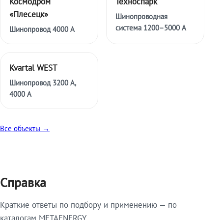
Космодром
Техноспарк
«Плесецк»
Шинопроводная
система 1200–5000 А
Шинопровод 4000 А
Kvartal WEST
Шинопровод 3200 А,
4000 А
Все объекты →
Справка
Краткие ответы по подбору и применению — по
каталогам METAENERGY.