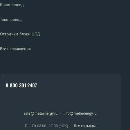
Шинопровод
Токопровод
Отводные блоки ЦОД
Все направления
8 800 301 2407
sale@metaenergy.ru
·
info@metaenergy.ru
Пн–Пт 08:00–17:00 (МСК)
·
Все контакты