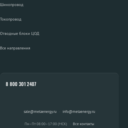
Шинопровод
Токопровод
Отводные блоки ЦОД
Все направления
8 800 301 2407
sale@metaenergy.ru
·
info@metaenergy.ru
Пн–Пт 08:00–17:00 (МСК)
·
Все контакты