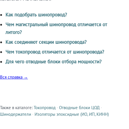
Как подобрать шинопровод?
Чем магистральный шинопровод отличается от
литого?
Как соединяют секции шинопровода?
Чем токопровод отличается от шинопровода?
Для чего отводные блоки отбора мощности?
Вся справка →
Также в каталоге:
Токопровод
·
Отводные блоки ЦОД
·
Смежные продукты
Шинодержатели
·
Изоляторы эпоксидные (ИО, ИП, КИНН)