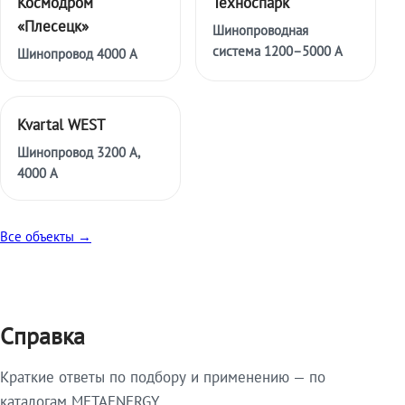
Космодром
Техноспарк
«Плесецк»
Шинопроводная
система 1200–5000 А
Шинопровод 4000 А
Kvartal WEST
Шинопровод 3200 А,
4000 А
Все объекты →
Справка
Краткие ответы по подбору и применению — по
каталогам METAENERGY.