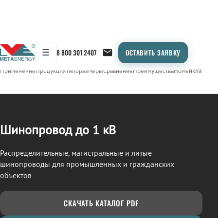
☰
8 800 301 2407
ОСТАВИТЬ ЗАЯВКУ
/
ШИНОПРОВОД
← Продукция
Применение
Продукция
Типоразмеры
Сравнение
Преимущества
Номенклатура
О
Шинопровод до 1 кВ
Распределительные, магистральные и литые
шинопроводы для промышленных и гражданских
объектов
СКАЧАТЬ КАТАЛОГ PDF