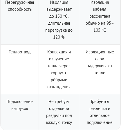
Перегрузочная
Изоляция
Изоляция
способность
выдерживает
кабеля
до 150 °C,
рассчитана
длительная
обычно на 95–
перегрузка до
105 °C
120 %
Теплоотвод
Конвекция и
Изоляционные
излучение
слои
тепла через
задерживают
корпус с
тепло
рёбрами
охлаждения
Подключение
Не требует
Требуется
нагрузок
отдельной
разделка и
разделки под
отдельное
каждую точку
подключение