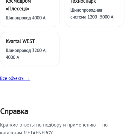
Космодром
Техноспарк
«Плесецк»
Шинопроводная
система 1200–5000 А
Шинопровод 4000 А
Kvartal WEST
Шинопровод 3200 А,
4000 А
Все объекты →
Справка
Краткие ответы по подбору и применению — по
каталогам METAENERGY.