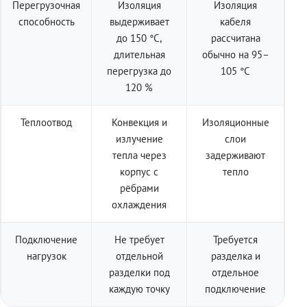
Перегрузочная
Изоляция
Изоляция
способность
выдерживает
кабеля
до 150 °C,
рассчитана
длительная
обычно на 95–
перегрузка до
105 °C
120 %
Теплоотвод
Конвекция и
Изоляционные
излучение
слои
тепла через
задерживают
корпус с
тепло
рёбрами
охлаждения
Подключение
Не требует
Требуется
нагрузок
отдельной
разделка и
разделки под
отдельное
каждую точку
подключение