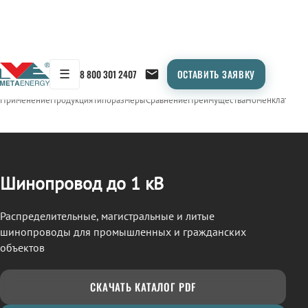
☰
8 800 301 2407
ОСТАВИТЬ ЗАЯВКУ
/
ШИНОПРОВОД
← Продукция
Применение
Продукция
Типоразмеры
Сравнение
Преимущества
Номенклатура
О
Шинопровод до 1 кВ
Распределительные, магистральные и литые
шинопроводы для промышленных и гражданских
объектов
СКАЧАТЬ КАТАЛОГ PDF