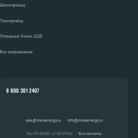
Шинопровод
Токопровод
Отводные блоки ЦОД
Все направления
8 800 301 2407
sale@metaenergy.ru
·
info@metaenergy.ru
Пн–Пт 08:00–17:00 (МСК)
·
Все контакты