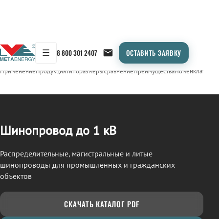
☰
8 800 301 2407
ОСТАВИТЬ ЗАЯВКУ
/
ШИНОПРОВОД
← Продукция
Применение
Продукция
Типоразмеры
Сравнение
Преимущества
Номенклатура
О
Шинопровод до 1 кВ
Распределительные, магистральные и литые
шинопроводы для промышленных и гражданских
объектов
СКАЧАТЬ КАТАЛОГ PDF