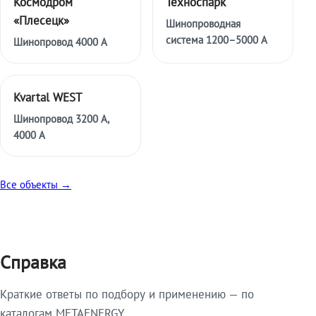
Космодром
Техноспарк
«Плесецк»
Шинопроводная
система 1200–5000 А
Шинопровод 4000 А
Kvartal WEST
Шинопровод 3200 А,
4000 А
Все объекты →
Справка
Краткие ответы по подбору и применению — по
каталогам METAENERGY.