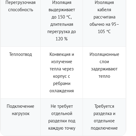
Перегрузочная
Изоляция
Изоляция
способность
выдерживает
кабеля
до 150 °C,
рассчитана
длительная
обычно на 95–
перегрузка до
105 °C
120 %
Теплоотвод
Конвекция и
Изоляционные
излучение
слои
тепла через
задерживают
корпус с
тепло
рёбрами
охлаждения
Подключение
Не требует
Требуется
нагрузок
отдельной
разделка и
разделки под
отдельное
каждую точку
подключение