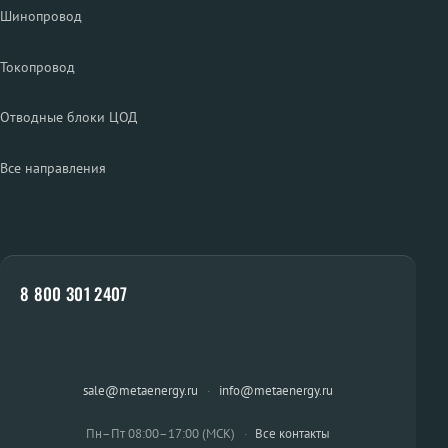
Шинопровод
Токопровод
Отводные блоки ЦОД
Все направления
8 800 301 2407
sale@metaenergy.ru
·
info@metaenergy.ru
Пн–Пт 08:00–17:00 (МСК)
·
Все контакты