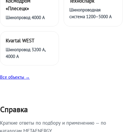
Космодром
Техноспарк
«Плесецк»
Шинопроводная
система 1200–5000 А
Шинопровод 4000 А
Kvartal WEST
Шинопровод 3200 А,
4000 А
Все объекты →
Справка
Краткие ответы по подбору и применению — по
каталогам METAENERGY.