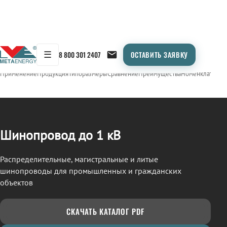
☰
8 800 301 2407
ОСТАВИТЬ ЗАЯВКУ
/
ШИНОПРОВОД
← Продукция
Применение
Продукция
Типоразмеры
Сравнение
Преимущества
Номенклатура
О
Шинопровод до 1 кВ
Распределительные, магистральные и литые
шинопроводы для промышленных и гражданских
объектов
СКАЧАТЬ КАТАЛОГ PDF