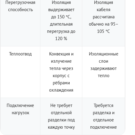
Перегрузочная
Изоляция
Изоляция
способность
выдерживает
кабеля
до 150 °C,
рассчитана
длительная
обычно на 95–
перегрузка до
105 °C
120 %
Теплоотвод
Конвекция и
Изоляционные
излучение
слои
тепла через
задерживают
корпус с
тепло
рёбрами
охлаждения
Подключение
Не требует
Требуется
нагрузок
отдельной
разделка и
разделки под
отдельное
каждую точку
подключение