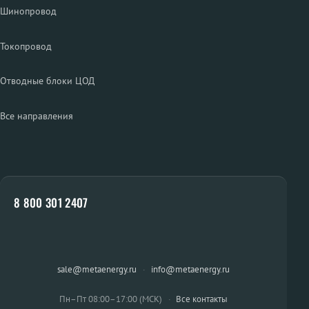
Шинопровод
Токопровод
Отводные блоки ЦОД
Все направления
8 800 301 2407
sale@metaenergy.ru
·
info@metaenergy.ru
Пн–Пт 08:00–17:00 (МСК)
·
Все контакты