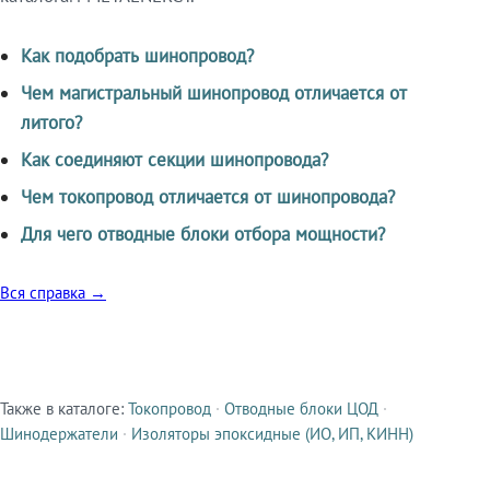
Как подобрать шинопровод?
Чем магистральный шинопровод отличается от
литого?
Как соединяют секции шинопровода?
Чем токопровод отличается от шинопровода?
Для чего отводные блоки отбора мощности?
Вся справка →
Также в каталоге:
Токопровод
·
Отводные блоки ЦОД
·
Смежные продукты
Шинодержатели
·
Изоляторы эпоксидные (ИО, ИП, КИНН)