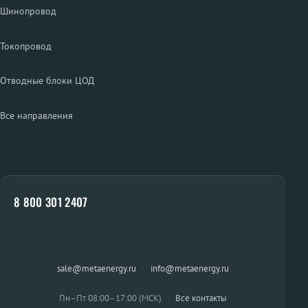
Шинопровод
Токопровод
Отводные блоки ЦОД
Все направления
8 800 301 2407
sale@metaenergy.ru
·
info@metaenergy.ru
Пн–Пт 08:00–17:00 (МСК)
·
Все контакты