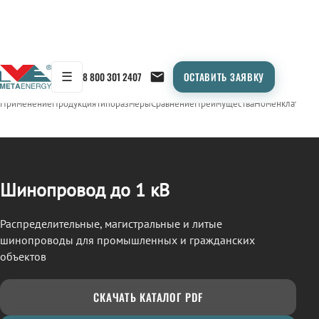
☰
8 800 301 2407
ОСТАВИТЬ ЗАЯВКУ
/
ШИНОПРОВОД
← Продукция
Применение
Продукция
Типоразмеры
Сравнение
Преимущества
Номенклатура
О
Шинопровод до 1 кВ
Распределительные, магистральные и литые
шинопроводы для промышленных и гражданских
объектов
СКАЧАТЬ КАТАЛОГ PDF