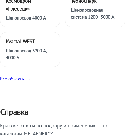
Космодром
Техноспарк
«Плесецк»
Шинопроводная
система 1200–5000 А
Шинопровод 4000 А
Kvartal WEST
Шинопровод 3200 А,
4000 А
Все объекты →
Справка
Краткие ответы по подбору и применению — по
каталогам METAENERGY.