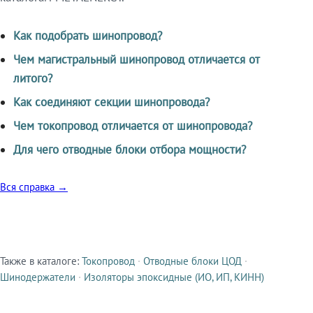
Как подобрать шинопровод?
Чем магистральный шинопровод отличается от
литого?
Как соединяют секции шинопровода?
Чем токопровод отличается от шинопровода?
Для чего отводные блоки отбора мощности?
Вся справка →
Также в каталоге:
Токопровод
·
Отводные блоки ЦОД
·
Смежные продукты
Шинодержатели
·
Изоляторы эпоксидные (ИО, ИП, КИНН)