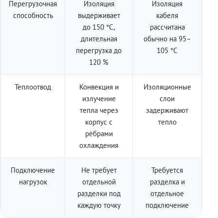
Перегрузочная
Изоляция
Изоляция
способность
выдерживает
кабеля
до 150 °C,
рассчитана
длительная
обычно на 95–
перегрузка до
105 °C
120 %
Теплоотвод
Конвекция и
Изоляционные
излучение
слои
тепла через
задерживают
корпус с
тепло
рёбрами
охлаждения
Подключение
Не требует
Требуется
нагрузок
отдельной
разделка и
разделки под
отдельное
каждую точку
подключение