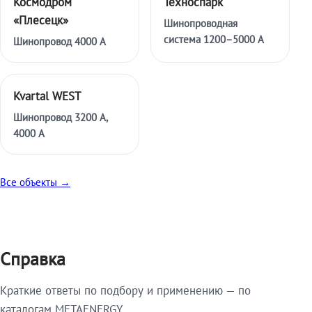
Космодром
Техноспарк
«Плесецк»
Шинопроводная
система 1200–5000 А
Шинопровод 4000 А
Kvartal WEST
Шинопровод 3200 А,
4000 А
Все объекты →
Справка
Краткие ответы по подбору и применению — по
каталогам METAENERGY.