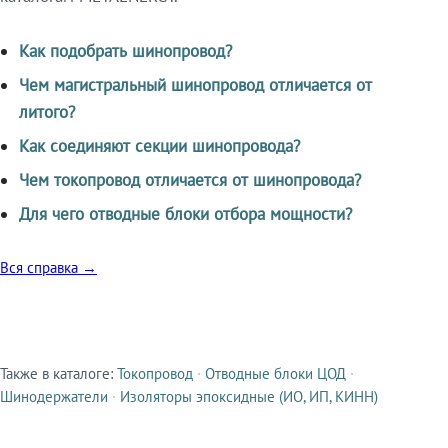
Как подобрать шинопровод?
Чем магистральный шинопровод отличается от
литого?
Как соединяют секции шинопровода?
Чем токопровод отличается от шинопровода?
Для чего отводные блоки отбора мощности?
Вся справка →
Также в каталоге:
Токопровод
·
Отводные блоки ЦОД
·
Смежные продукты
Шинодержатели
·
Изоляторы эпоксидные (ИО, ИП, КИНН)