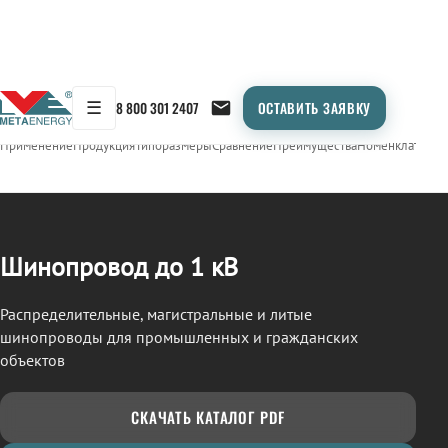
☰
8 800 301 2407
ОСТАВИТЬ ЗАЯВКУ
/
ШИНОПРОВОД
← Продукция
Применение
Продукция
Типоразмеры
Сравнение
Преимущества
Номенклатура
О
Шинопровод до 1 кВ
Распределительные, магистральные и литые
шинопроводы для промышленных и гражданских
объектов
СКАЧАТЬ КАТАЛОГ PDF