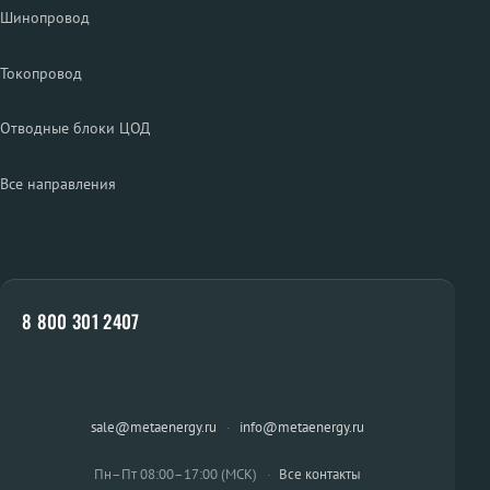
Шинопровод
Токопровод
Отводные блоки ЦОД
Все направления
8 800 301 2407
sale@metaenergy.ru
·
info@metaenergy.ru
Пн–Пт 08:00–17:00 (МСК)
·
Все контакты