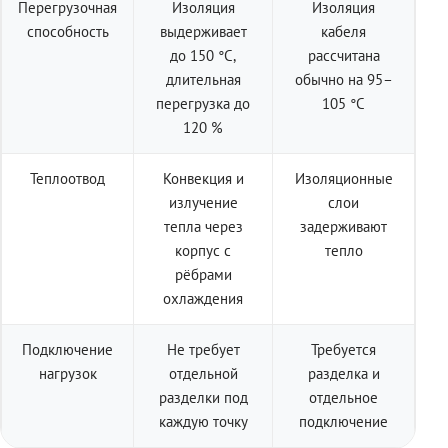
Перегрузочная
Изоляция
Изоляция
способность
выдерживает
кабеля
до 150 °C,
рассчитана
длительная
обычно на 95–
перегрузка до
105 °C
120 %
Теплоотвод
Конвекция и
Изоляционные
излучение
слои
тепла через
задерживают
корпус с
тепло
рёбрами
охлаждения
Подключение
Не требует
Требуется
нагрузок
отдельной
разделка и
разделки под
отдельное
каждую точку
подключение