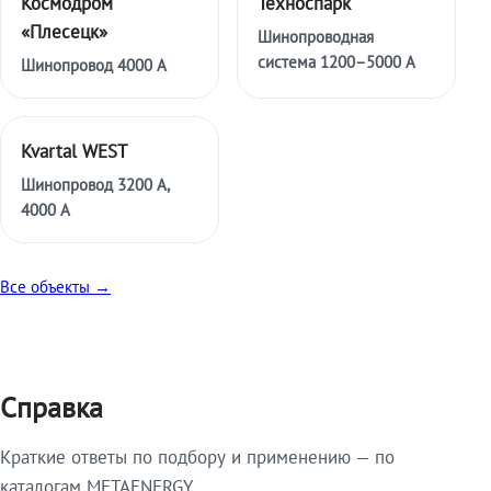
Космодром
Техноспарк
«Плесецк»
Шинопроводная
система 1200–5000 А
Шинопровод 4000 А
Kvartal WEST
Шинопровод 3200 А,
4000 А
Все объекты →
Справка
Краткие ответы по подбору и применению — по
каталогам METAENERGY.