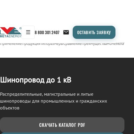
☰
8 800 301 2407
ОСТАВИТЬ ЗАЯВКУ
/
ШИНОПРОВОД
← Продукция
Применение
Продукция
Типоразмеры
Сравнение
Преимущества
Номенклатура
О
Шинопровод до 1 кВ
Распределительные, магистральные и литые
шинопроводы для промышленных и гражданских
объектов
СКАЧАТЬ КАТАЛОГ PDF