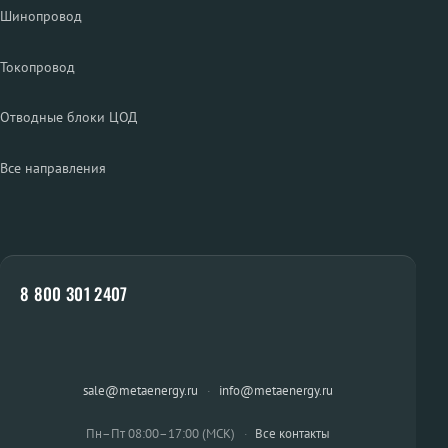
Шинопровод
Токопровод
Отводные блоки ЦОД
Все направления
8 800 301 2407
sale@metaenergy.ru
·
info@metaenergy.ru
Пн–Пт 08:00–17:00 (МСК)
·
Все контакты