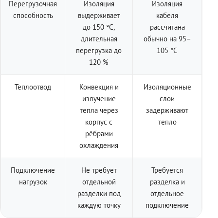
Перегрузочная
Изоляция
Изоляция
способность
выдерживает
кабеля
до 150 °C,
рассчитана
длительная
обычно на 95–
перегрузка до
105 °C
120 %
Теплоотвод
Конвекция и
Изоляционные
излучение
слои
тепла через
задерживают
корпус с
тепло
рёбрами
охлаждения
Подключение
Не требует
Требуется
нагрузок
отдельной
разделка и
разделки под
отдельное
каждую точку
подключение