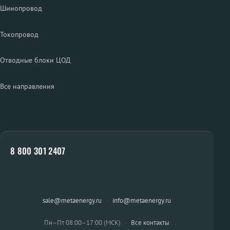
Шинопровод
Токопровод
Отводные блоки ЦОД
Все направления
8 800 301 2407
sale@metaenergy.ru
·
info@metaenergy.ru
Пн–Пт 08:00–17:00 (МСК)
·
Все контакты