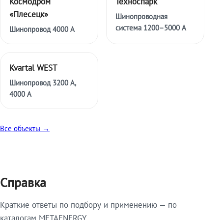
Космодром
Техноспарк
«Плесецк»
Шинопроводная
система 1200–5000 А
Шинопровод 4000 А
Kvartal WEST
Шинопровод 3200 А,
4000 А
Все объекты →
Справка
Краткие ответы по подбору и применению — по
каталогам METAENERGY.