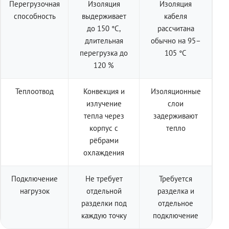
Перегрузочная
Изоляция
Изоляция
способность
выдерживает
кабеля
до 150 °C,
рассчитана
длительная
обычно на 95–
перегрузка до
105 °C
120 %
Теплоотвод
Конвекция и
Изоляционные
излучение
слои
тепла через
задерживают
корпус с
тепло
рёбрами
охлаждения
Подключение
Не требует
Требуется
нагрузок
отдельной
разделка и
разделки под
отдельное
каждую точку
подключение