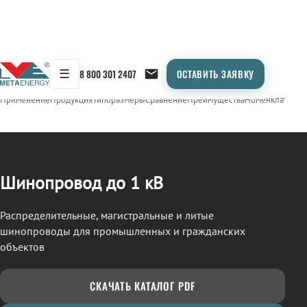
☰
8 800 301 2407
ОСТАВИТЬ ЗАЯВКУ
/
ШИНОПРОВОД
← Продукция
Применение
Продукция
Типоразмеры
Сравнение
Преимущества
Номенклатура
О
Шинопровод до 1 кВ
Распределительные, магистральные и литые
шинопроводы для промышленных и гражданских
объектов
СКАЧАТЬ КАТАЛОГ PDF