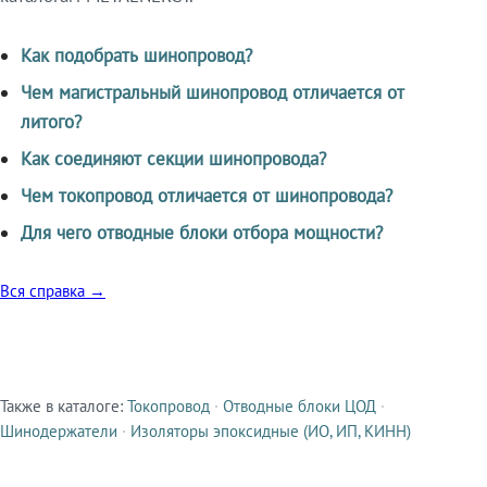
Как подобрать шинопровод?
Чем магистральный шинопровод отличается от
литого?
Как соединяют секции шинопровода?
Чем токопровод отличается от шинопровода?
Для чего отводные блоки отбора мощности?
Вся справка →
Также в каталоге:
Токопровод
·
Отводные блоки ЦОД
·
Смежные продукты
Шинодержатели
·
Изоляторы эпоксидные (ИО, ИП, КИНН)