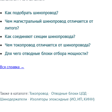
Как подобрать шинопровод?
Чем магистральный шинопровод отличается от
литого?
Как соединяют секции шинопровода?
Чем токопровод отличается от шинопровода?
Для чего отводные блоки отбора мощности?
Вся справка →
Также в каталоге:
Токопровод
·
Отводные блоки ЦОД
·
Смежные продукты
Шинодержатели
·
Изоляторы эпоксидные (ИО, ИП, КИНН)