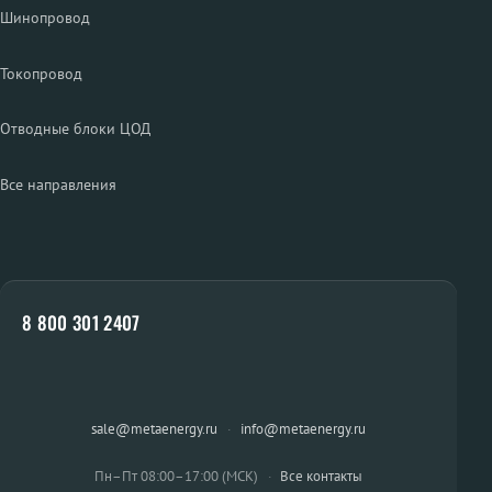
Шинопровод
Токопровод
Отводные блоки ЦОД
Все направления
8 800 301 2407
sale@metaenergy.ru
·
info@metaenergy.ru
Пн–Пт 08:00–17:00 (МСК)
·
Все контакты