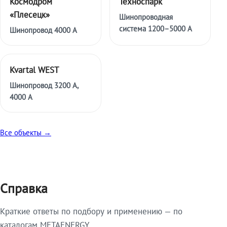
Космодром
Техноспарк
«Плесецк»
Шинопроводная
система 1200–5000 А
Шинопровод 4000 А
Kvartal WEST
Шинопровод 3200 А,
4000 А
Все объекты →
Справка
Краткие ответы по подбору и применению — по
каталогам METAENERGY.