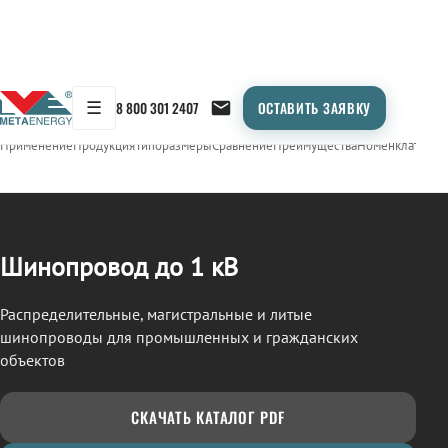
☰
8 800 301 2407
ОСТАВИТЬ ЗАЯВКУ
/
ШИНОПРОВОД
← Продукция
Применение
Продукция
Типоразмеры
Сравнение
Преимущества
Номенклатура
О
Шинопровод до 1 кВ
Распределительные, магистральные и литые
шинопроводы для промышленных и гражданских
объектов
СКАЧАТЬ КАТАЛОГ PDF