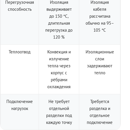
Перегрузочная
Изоляция
Изоляция
способность
выдерживает
кабеля
до 150 °C,
рассчитана
длительная
обычно на 95–
перегрузка до
105 °C
120 %
Теплоотвод
Конвекция и
Изоляционные
излучение
слои
тепла через
задерживают
корпус с
тепло
рёбрами
охлаждения
Подключение
Не требует
Требуется
нагрузок
отдельной
разделка и
разделки под
отдельное
каждую точку
подключение