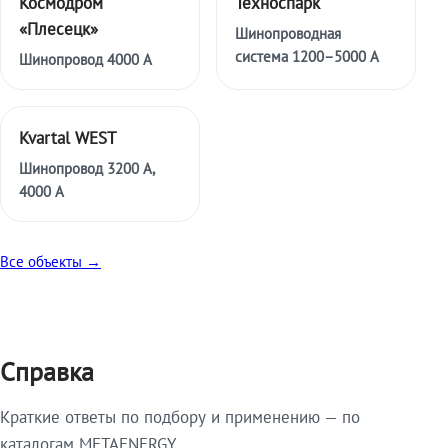
Космодром
Техноспарк
«Плесецк»
Шинопроводная
система 1200–5000 А
Шинопровод 4000 А
Kvartal WEST
Шинопровод 3200 А,
4000 А
Все объекты →
Справка
Краткие ответы по подбору и применению — по
каталогам METAENERGY.