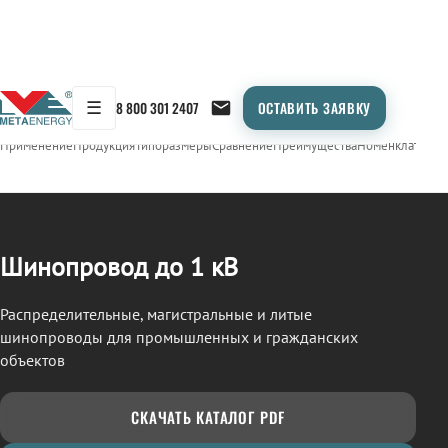
☰
8 800 301 2407
ОСТАВИТЬ ЗАЯВКУ
/
ШИНОПРОВОД
← Продукция
Применение
Продукция
Типоразмеры
Сравнение
Преимущества
Номенклатура
О
Шинопровод до 1 кВ
Распределительные, магистральные и литые
шинопроводы для промышленных и гражданских
объектов
СКАЧАТЬ КАТАЛОГ PDF