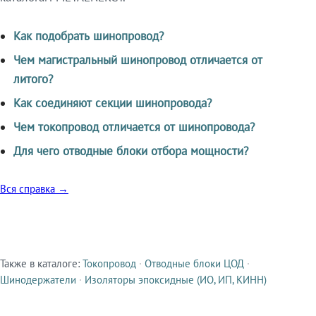
Как подобрать шинопровод?
Чем магистральный шинопровод отличается от
литого?
Как соединяют секции шинопровода?
Чем токопровод отличается от шинопровода?
Для чего отводные блоки отбора мощности?
Вся справка →
Также в каталоге:
Токопровод
·
Отводные блоки ЦОД
·
Смежные продукты
Шинодержатели
·
Изоляторы эпоксидные (ИО, ИП, КИНН)