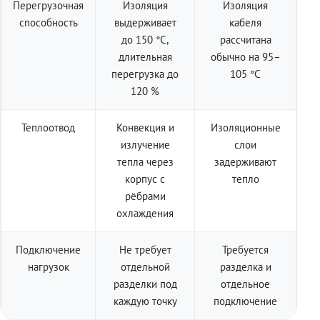
Перегрузочная
Изоляция
Изоляция
способность
выдерживает
кабеля
до 150 °C,
рассчитана
длительная
обычно на 95–
перегрузка до
105 °C
120 %
Теплоотвод
Конвекция и
Изоляционные
излучение
слои
тепла через
задерживают
корпус с
тепло
рёбрами
охлаждения
Подключение
Не требует
Требуется
нагрузок
отдельной
разделка и
разделки под
отдельное
каждую точку
подключение