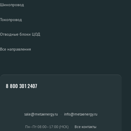
Шинопровод
Токопровод
Отводные блоки ЦОД
Все направления
8 800 301 2407
sale@metaenergy.ru
·
info@metaenergy.ru
Пн–Пт 08:00–17:00 (МСК)
·
Все контакты