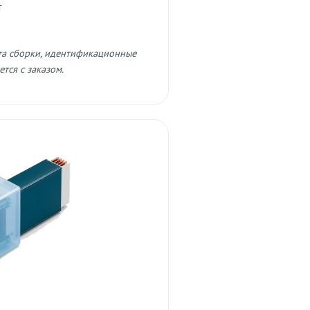
т
та сборки, идентификационные
тся с заказом.