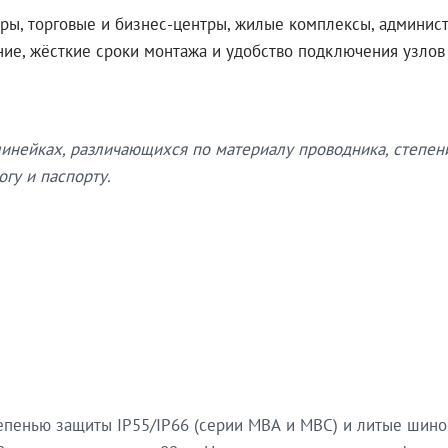
ры, торговые и бизнес-центры, жилые комплексы, админис
ение, жёсткие сроки монтажа и удобство подключения узло
нейках, различающихся по материалу проводника, степен
гу и паспорту.
епенью защиты IP55/IP66 (серии МВА и МВС) и литые шин