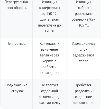
Перегрузочная
Изоляция
Изоляция
способность
выдерживает
кабеля
до 150 °C,
рассчитана
длительная
обычно на 95–
перегрузка до
105 °C
120 %
Теплоотвод
Конвекция и
Изоляционные
излучение
слои
тепла через
задерживают
корпус с
тепло
рёбрами
охлаждения
Подключение
Не требует
Требуется
нагрузок
отдельной
разделка и
разделки под
отдельное
каждую точку
подключение