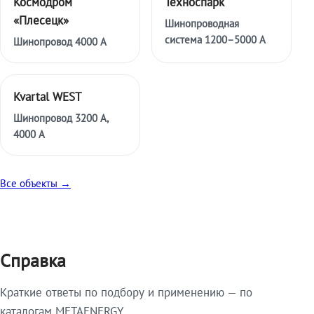
Космодром
Техноспарк
«Плесецк»
Шинопроводная
система 1200–5000 А
Шинопровод 4000 А
Kvartal WEST
Шинопровод 3200 А,
4000 А
Все объекты →
Справка
Краткие ответы по подбору и применению — по
каталогам METAENERGY.