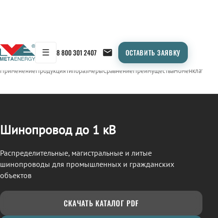
☰
8 800 301 2407
ОСТАВИТЬ ЗАЯВКУ
/
ШИНОПРОВОД
← Продукция
Применение
Продукция
Типоразмеры
Сравнение
Преимущества
Номенклатура
О
Шинопровод до 1 кВ
Распределительные, магистральные и литые
шинопроводы для промышленных и гражданских
объектов
СКАЧАТЬ КАТАЛОГ PDF