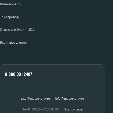
Шинопровод
Токопровод
Отводные блоки ЦОД
Все направления
8 800 301 2407
sale@metaenergy.ru
·
info@metaenergy.ru
Пн–Пт 08:00–17:00 (МСК)
·
Все контакты