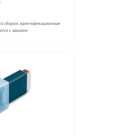
т
та сборки, идентификационные
тся с заказом.