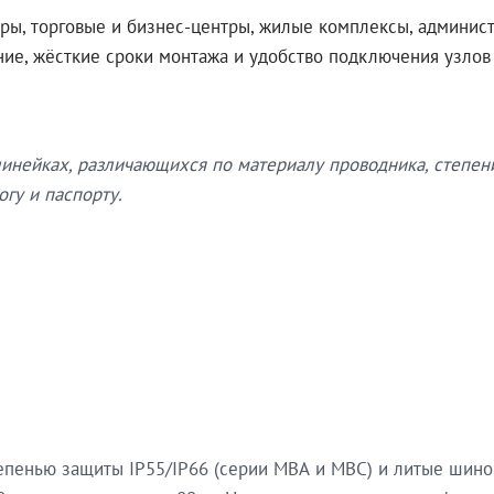
ры, торговые и бизнес-центры, жилые комплексы, админис
ение, жёсткие сроки монтажа и удобство подключения узло
нейках, различающихся по материалу проводника, степен
гу и паспорту.
епенью защиты IP55/IP66 (серии МВА и МВС) и литые шин