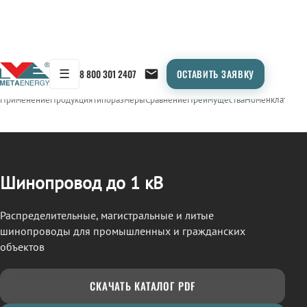
☰
8 800 301 2407
ОСТАВИТЬ ЗАЯВКУ
/
ШИНОПРОВОД
← Продукция
Применение
Продукция
Типоразмеры
Сравнение
Преимущества
Номенклатура
О
Шинопровод до 1 кВ
Распределительные, магистральные и литые
шинопроводы для промышленных и гражданских
объектов
СКАЧАТЬ КАТАЛОГ PDF