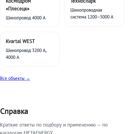
Космодром
Техноспарк
«Плесецк»
Шинопроводная
система 1200–5000 А
Шинопровод 4000 А
Kvartal WEST
Шинопровод 3200 А,
4000 А
Все объекты →
Справка
Краткие ответы по подбору и применению — по
каталогам METAENERGY.