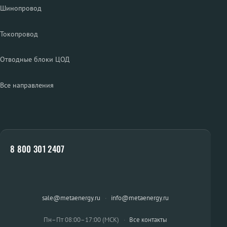
Шинопровод
Токопровод
Отводные блоки ЦОД
Все направления
8 800 301 2407
sale@metaenergy.ru
·
info@metaenergy.ru
Пн–Пт 08:00–17:00 (МСК)
·
Все контакты