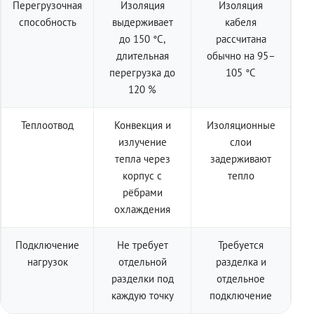
Перегрузочная
Изоляция
Изоляция
способность
выдерживает
кабеля
до 150 °C,
рассчитана
длительная
обычно на 95–
перегрузка до
105 °C
120 %
Теплоотвод
Конвекция и
Изоляционные
излучение
слои
тепла через
задерживают
корпус с
тепло
рёбрами
охлаждения
Подключение
Не требует
Требуется
нагрузок
отдельной
разделка и
разделки под
отдельное
каждую точку
подключение