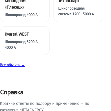
Космодром
Техноспарк
«Плесецк»
Шинопроводная
система 1200–5000 А
Шинопровод 4000 А
Kvartal WEST
Шинопровод 3200 А,
4000 А
Все объекты →
Справка
Краткие ответы по подбору и применению — по
каталогам METAENERGY.