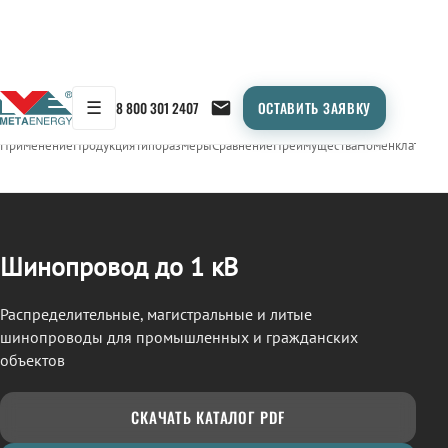
☰
8 800 301 2407
ОСТАВИТЬ ЗАЯВКУ
/
ШИНОПРОВОД
← Продукция
Применение
Продукция
Типоразмеры
Сравнение
Преимущества
Номенклатура
О
Шинопровод до 1 кВ
Распределительные, магистральные и литые
шинопроводы для промышленных и гражданских
объектов
СКАЧАТЬ КАТАЛОГ PDF