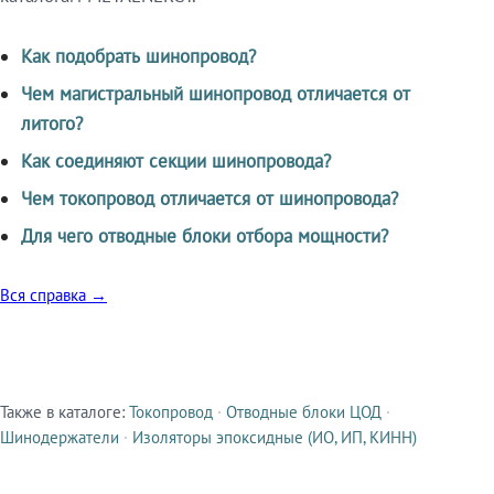
Как подобрать шинопровод?
Чем магистральный шинопровод отличается от
литого?
Как соединяют секции шинопровода?
Чем токопровод отличается от шинопровода?
Для чего отводные блоки отбора мощности?
Вся справка →
Также в каталоге:
Токопровод
·
Отводные блоки ЦОД
·
Смежные продукты
Шинодержатели
·
Изоляторы эпоксидные (ИО, ИП, КИНН)