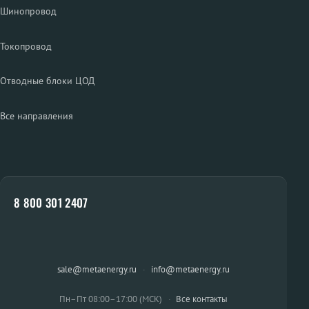
Шинопровод
Токопровод
Отводные блоки ЦОД
Все направления
8 800 301 2407
sale@metaenergy.ru
·
info@metaenergy.ru
Пн–Пт 08:00–17:00 (МСК)
·
Все контакты