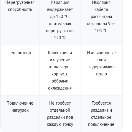
Перегрузочная
Изоляция
Изоляция
способность
выдерживает
кабеля
до 150 °C,
рассчитана
длительная
обычно на 95–
перегрузка до
105 °C
120 %
Теплоотвод
Конвекция и
Изоляционные
излучение
слои
тепла через
задерживают
корпус с
тепло
рёбрами
охлаждения
Подключение
Не требует
Требуется
нагрузок
отдельной
разделка и
разделки под
отдельное
каждую точку
подключение