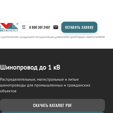
☰
8 800 301 2407
ОСТАВИТЬ ЗАЯВКУ
/
ШИНОПРОВОД
← Продукция
Применение
Продукция
Типоразмеры
Сравнение
Преимущества
Номенклатура
О
Шинопровод до 1 кВ
Распределительные, магистральные и литые
шинопроводы для промышленных и гражданских
объектов
СКАЧАТЬ КАТАЛОГ PDF