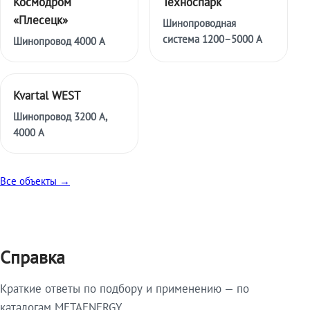
Космодром
Техноспарк
«Плесецк»
Шинопроводная
система 1200–5000 А
Шинопровод 4000 А
Kvartal WEST
Шинопровод 3200 А,
4000 А
Все объекты →
Справка
Краткие ответы по подбору и применению — по
каталогам METAENERGY.