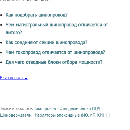
Как подобрать шинопровод?
Чем магистральный шинопровод отличается от
литого?
Как соединяют секции шинопровода?
Чем токопровод отличается от шинопровода?
Для чего отводные блоки отбора мощности?
Вся справка →
Также в каталоге:
Токопровод
·
Отводные блоки ЦОД
·
Смежные продукты
Шинодержатели
·
Изоляторы эпоксидные (ИО, ИП, КИНН)