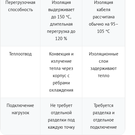
Перегрузочная
Изоляция
Изоляция
способность
выдерживает
кабеля
до 150 °C,
рассчитана
длительная
обычно на 95–
перегрузка до
105 °C
120 %
Теплоотвод
Конвекция и
Изоляционные
излучение
слои
тепла через
задерживают
корпус с
тепло
рёбрами
охлаждения
Подключение
Не требует
Требуется
нагрузок
отдельной
разделка и
разделки под
отдельное
каждую точку
подключение