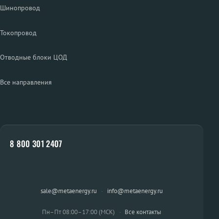
Шинопровод
Токопровод
Отводные блоки ЦОД
Все направления
8 800 301 2407
sale@metaenergy.ru
·
info@metaenergy.ru
Пн–Пт 08:00–17:00 (МСК)
·
Все контакты