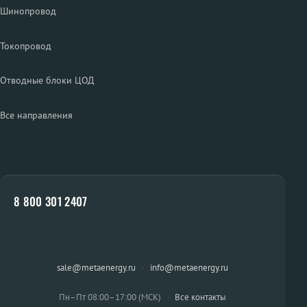
Шинопровод
Токопровод
Отводные блоки ЦОД
Все направления
8 800 301 2407
sale@metaenergy.ru
·
info@metaenergy.ru
Пн–Пт 08:00–17:00 (МСК)
·
Все контакты