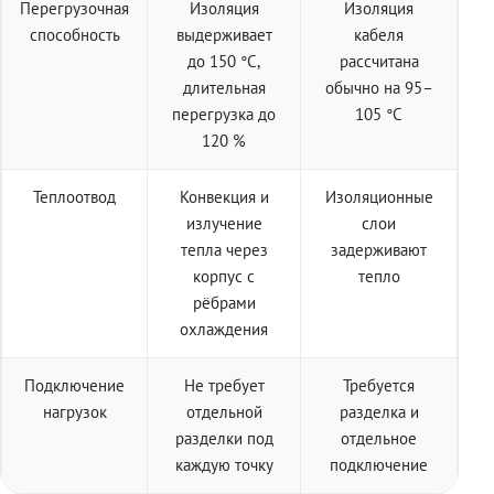
Перегрузочная
Изоляция
Изоляция
способность
выдерживает
кабеля
до 150 °C,
рассчитана
длительная
обычно на 95–
перегрузка до
105 °C
120 %
Теплоотвод
Конвекция и
Изоляционные
излучение
слои
тепла через
задерживают
корпус с
тепло
рёбрами
охлаждения
Подключение
Не требует
Требуется
нагрузок
отдельной
разделка и
разделки под
отдельное
каждую точку
подключение