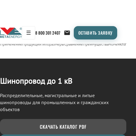
☰
8 800 301 2407
ОСТАВИТЬ ЗАЯВКУ
/
ШИНОПРОВОД
← Продукция
Применение
Продукция
Типоразмеры
Сравнение
Преимущества
Номенклатура
О
Шинопровод до 1 кВ
Распределительные, магистральные и литые
шинопроводы для промышленных и гражданских
объектов
СКАЧАТЬ КАТАЛОГ PDF