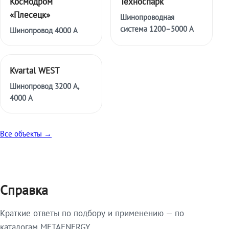
Космодром
Техноспарк
«Плесецк»
Шинопроводная
система 1200–5000 А
Шинопровод 4000 А
Kvartal WEST
Шинопровод 3200 А,
4000 А
Все объекты →
Справка
Краткие ответы по подбору и применению — по
каталогам METAENERGY.