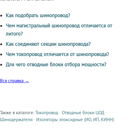
Как подобрать шинопровод?
Чем магистральный шинопровод отличается от
литого?
Как соединяют секции шинопровода?
Чем токопровод отличается от шинопровода?
Для чего отводные блоки отбора мощности?
Вся справка →
Также в каталоге:
Токопровод
·
Отводные блоки ЦОД
·
Смежные продукты
Шинодержатели
·
Изоляторы эпоксидные (ИО, ИП, КИНН)