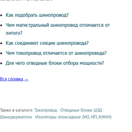
Как подобрать шинопровод?
Чем магистральный шинопровод отличается от
литого?
Как соединяют секции шинопровода?
Чем токопровод отличается от шинопровода?
Для чего отводные блоки отбора мощности?
Вся справка →
Также в каталоге:
Токопровод
·
Отводные блоки ЦОД
·
Смежные продукты
Шинодержатели
·
Изоляторы эпоксидные (ИО, ИП, КИНН)