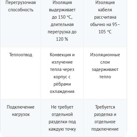
Перегрузочная
Изоляция
Изоляция
способность
выдерживает
кабеля
до 150 °C,
рассчитана
длительная
обычно на 95–
перегрузка до
105 °C
120 %
Теплоотвод
Конвекция и
Изоляционные
излучение
слои
тепла через
задерживают
корпус с
тепло
рёбрами
охлаждения
Подключение
Не требует
Требуется
нагрузок
отдельной
разделка и
разделки под
отдельное
каждую точку
подключение