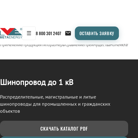
☰
8 800 301 2407
ОСТАВИТЬ ЗАЯВКУ
/
ШИНОПРОВОД
← Продукция
Применение
Продукция
Типоразмеры
Сравнение
Преимущества
Номенклатура
О
Шинопровод до 1 кВ
Распределительные, магистральные и литые
шинопроводы для промышленных и гражданских
объектов
СКАЧАТЬ КАТАЛОГ PDF