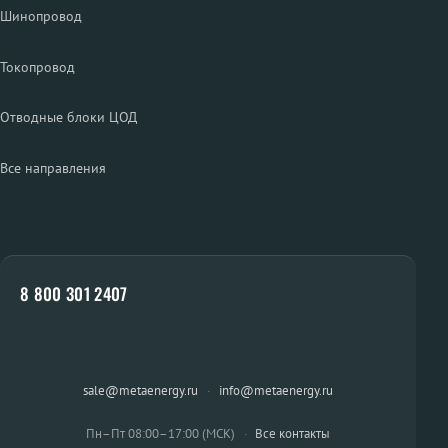
Шинопровод
Токопровод
Отводные блоки ЦОД
Все направления
8 800 301 2407
sale@metaenergy.ru
·
info@metaenergy.ru
Пн–Пт 08:00–17:00 (МСК)
·
Все контакты