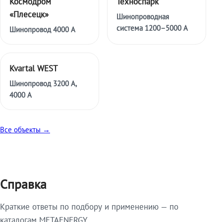
Космодром
Техноспарк
«Плесецк»
Шинопроводная
система 1200–5000 А
Шинопровод 4000 А
Kvartal WEST
Шинопровод 3200 А,
4000 А
Все объекты →
Справка
Краткие ответы по подбору и применению — по
каталогам METAENERGY.