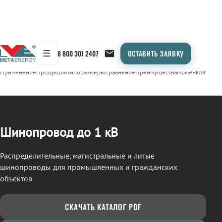
☰
8 800 301 2407
ОСТАВИТЬ ЗАЯВКУ
/
ШИНОПРОВОД
← Продукция
Применение
Продукция
Типоразмеры
Сравнение
Преимущества
Номенклатура
О
Шинопровод до 1 кВ
Распределительные, магистральные и литые
шинопроводы для промышленных и гражданских
объектов
СКАЧАТЬ КАТАЛОГ PDF