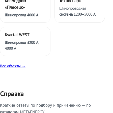
Космодром
Техноспарк
«Плесецк»
Шинопроводная
система 1200–5000 А
Шинопровод 4000 А
Kvartal WEST
Шинопровод 3200 А,
4000 А
Все объекты →
Справка
Краткие ответы по подбору и применению — по
каталогам METAENERGY.