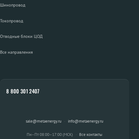
Шинопровод
Токопровод
Отводные блоки ЦОД
Все направления
8 800 301 2407
sale@metaenergy.ru
·
info@metaenergy.ru
Пн–Пт 08:00–17:00 (МСК)
·
Все контакты