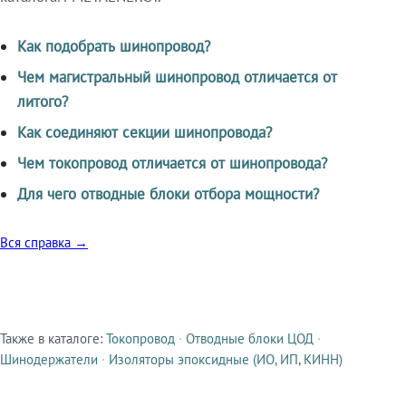
Как подобрать шинопровод?
Чем магистральный шинопровод отличается от
литого?
Как соединяют секции шинопровода?
Чем токопровод отличается от шинопровода?
Для чего отводные блоки отбора мощности?
Вся справка →
Также в каталоге:
Токопровод
·
Отводные блоки ЦОД
·
Смежные продукты
Шинодержатели
·
Изоляторы эпоксидные (ИО, ИП, КИНН)