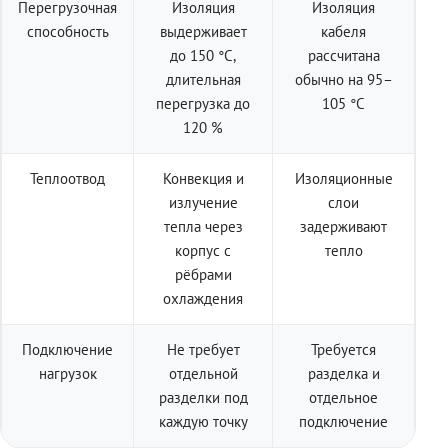
Перегрузочная
Изоляция
Изоляция
способность
выдерживает
кабеля
до 150 °C,
рассчитана
длительная
обычно на 95–
перегрузка до
105 °C
120 %
Теплоотвод
Конвекция и
Изоляционные
излучение
слои
тепла через
задерживают
корпус с
тепло
рёбрами
охлаждения
Подключение
Не требует
Требуется
нагрузок
отдельной
разделка и
разделки под
отдельное
каждую точку
подключение