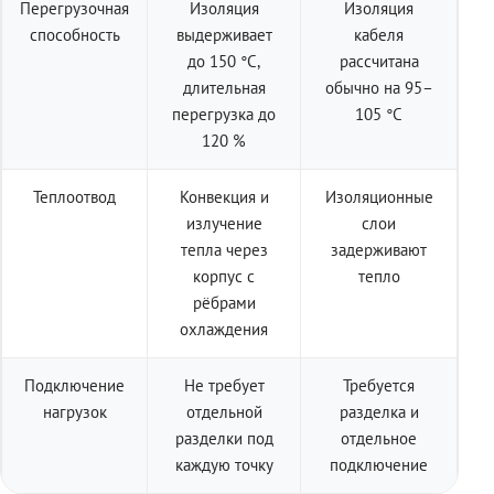
Перегрузочная
Изоляция
Изоляция
способность
выдерживает
кабеля
до 150 °C,
рассчитана
длительная
обычно на 95–
перегрузка до
105 °C
120 %
Теплоотвод
Конвекция и
Изоляционные
излучение
слои
тепла через
задерживают
корпус с
тепло
рёбрами
охлаждения
Подключение
Не требует
Требуется
нагрузок
отдельной
разделка и
разделки под
отдельное
каждую точку
подключение