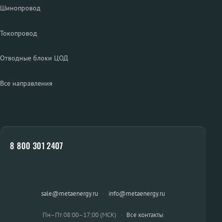
Шинопровод
Токопровод
Отводные блоки ЦОД
Все направления
8 800 301 2407
sale@metaenergy.ru
·
info@metaenergy.ru
Пн–Пт 08:00–17:00 (МСК)
·
Все контакты