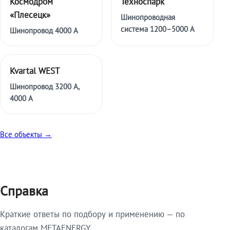
Космодром
Техноспарк
«Плесецк»
Шинопроводная
система 1200–5000 А
Шинопровод 4000 А
Kvartal WEST
Шинопровод 3200 А,
4000 А
Все объекты →
Справка
Краткие ответы по подбору и применению — по
каталогам METAENERGY.