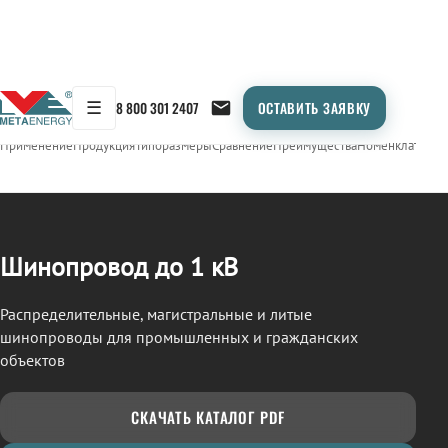
☰
8 800 301 2407
ОСТАВИТЬ ЗАЯВКУ
/
ШИНОПРОВОД
← Продукция
Применение
Продукция
Типоразмеры
Сравнение
Преимущества
Номенклатура
О
Шинопровод до 1 кВ
Распределительные, магистральные и литые
шинопроводы для промышленных и гражданских
объектов
СКАЧАТЬ КАТАЛОГ PDF