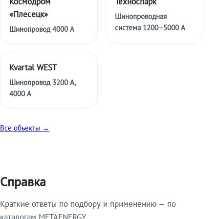
Космодром
Техноспарк
«Плесецк»
Шинопроводная
система 1200–5000 А
Шинопровод 4000 А
Kvartal WEST
Шинопровод 3200 А,
4000 А
Все объекты →
Справка
Краткие ответы по подбору и применению — по
каталогам METAENERGY.