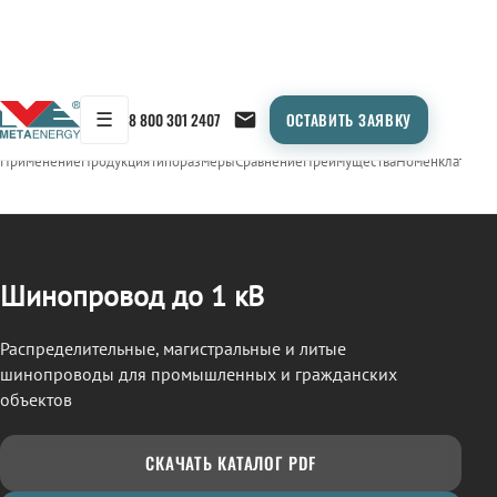
☰
8 800 301 2407
ОСТАВИТЬ ЗАЯВКУ
/
ШИНОПРОВОД
← Продукция
Применение
Продукция
Типоразмеры
Сравнение
Преимущества
Номенклатура
О
Шинопровод до 1 кВ
Распределительные, магистральные и литые
шинопроводы для промышленных и гражданских
объектов
СКАЧАТЬ КАТАЛОГ PDF