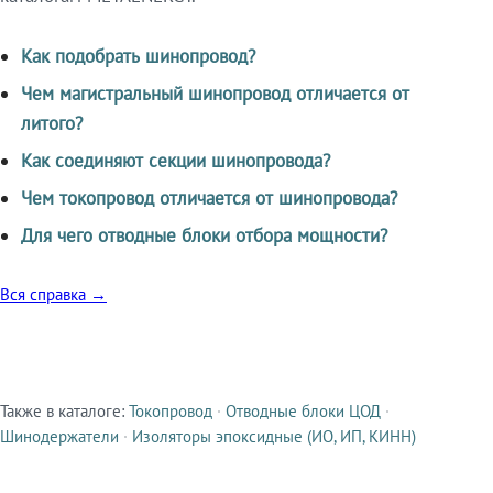
Как подобрать шинопровод?
Чем магистральный шинопровод отличается от
литого?
Как соединяют секции шинопровода?
Чем токопровод отличается от шинопровода?
Для чего отводные блоки отбора мощности?
Вся справка →
Также в каталоге:
Токопровод
·
Отводные блоки ЦОД
·
Смежные продукты
Шинодержатели
·
Изоляторы эпоксидные (ИО, ИП, КИНН)