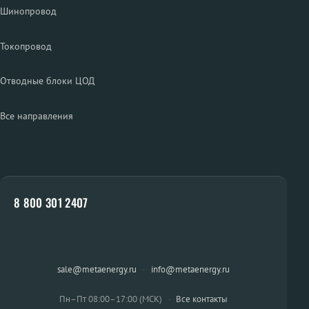
Шинопровод
Токопровод
Отводные блоки ЦОД
Все направления
8 800 301 2407
sale@metaenergy.ru
·
info@metaenergy.ru
Пн–Пт 08:00–17:00 (МСК)
·
Все контакты