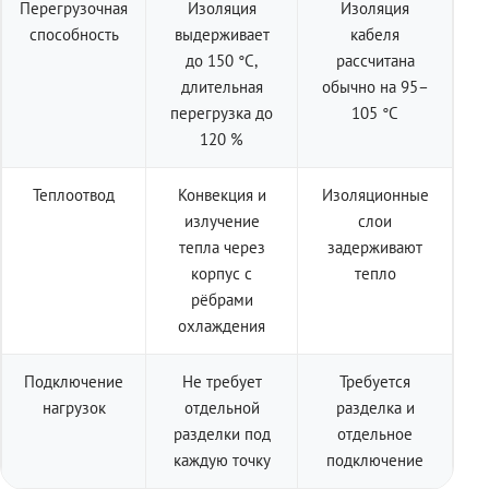
Перегрузочная
Изоляция
Изоляция
способность
выдерживает
кабеля
до 150 °C,
рассчитана
длительная
обычно на 95–
перегрузка до
105 °C
120 %
Теплоотвод
Конвекция и
Изоляционные
излучение
слои
тепла через
задерживают
корпус с
тепло
рёбрами
охлаждения
Подключение
Не требует
Требуется
нагрузок
отдельной
разделка и
разделки под
отдельное
каждую точку
подключение