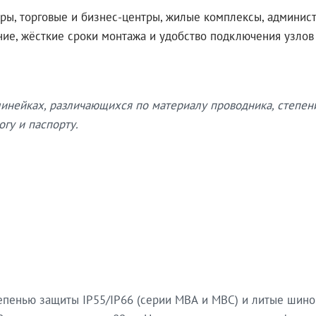
ры, торговые и бизнес-центры, жилые комплексы, админис
ение, жёсткие сроки монтажа и удобство подключения узло
нейках, различающихся по материалу проводника, степен
гу и паспорту.
епенью защиты IP55/IP66 (серии МВА и МВС) и литые шин