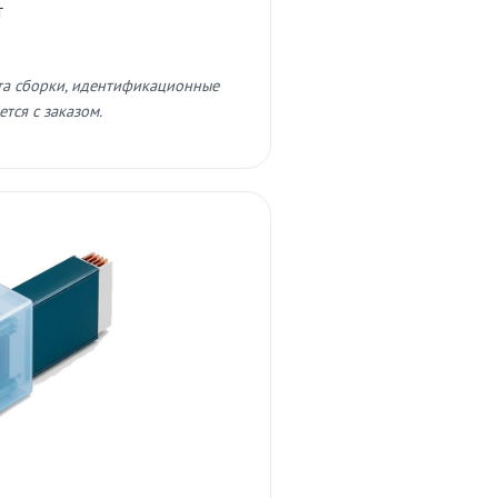
т
та сборки, идентификационные
тся с заказом.