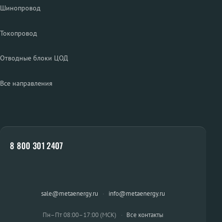
Шинопровод
Токопровод
Отводные блоки ЦОД
Все направления
8 800 301 2407
sale@metaenergy.ru
·
info@metaenergy.ru
Пн–Пт 08:00–17:00 (МСК)
·
Все контакты