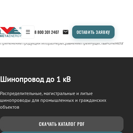
☰
8 800 301 2407
ОСТАВИТЬ ЗАЯВКУ
/
ШИНОПРОВОД
← Продукция
Применение
Продукция
Типоразмеры
Сравнение
Преимущества
Номенклатура
О
Шинопровод до 1 кВ
Распределительные, магистральные и литые
шинопроводы для промышленных и гражданских
объектов
СКАЧАТЬ КАТАЛОГ PDF