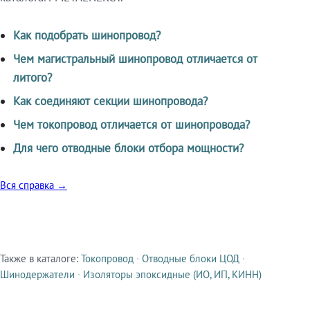
Как подобрать шинопровод?
Чем магистральный шинопровод отличается от
литого?
Как соединяют секции шинопровода?
Чем токопровод отличается от шинопровода?
Для чего отводные блоки отбора мощности?
Вся справка →
Также в каталоге:
Токопровод
·
Отводные блоки ЦОД
·
Смежные продукты
Шинодержатели
·
Изоляторы эпоксидные (ИО, ИП, КИНН)