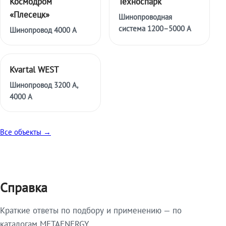
Космодром
Техноспарк
«Плесецк»
Шинопроводная
система 1200–5000 А
Шинопровод 4000 А
Kvartal WEST
Шинопровод 3200 А,
4000 А
Все объекты →
Справка
Краткие ответы по подбору и применению — по
каталогам METAENERGY.