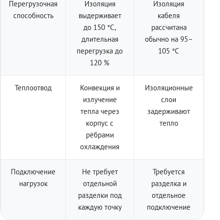
Перегрузочная
Изоляция
Изоляция
способность
выдерживает
кабеля
до 150 °C,
рассчитана
длительная
обычно на 95–
перегрузка до
105 °C
120 %
Теплоотвод
Конвекция и
Изоляционные
излучение
слои
тепла через
задерживают
корпус с
тепло
рёбрами
охлаждения
Подключение
Не требует
Требуется
нагрузок
отдельной
разделка и
разделки под
отдельное
каждую точку
подключение