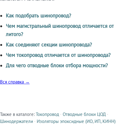
Как подобрать шинопровод?
Чем магистральный шинопровод отличается от
литого?
Как соединяют секции шинопровода?
Чем токопровод отличается от шинопровода?
Для чего отводные блоки отбора мощности?
Вся справка →
Также в каталоге:
Токопровод
·
Отводные блоки ЦОД
·
Смежные продукты
Шинодержатели
·
Изоляторы эпоксидные (ИО, ИП, КИНН)