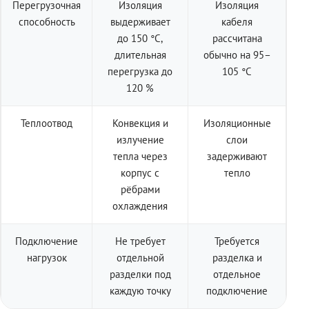
Перегрузочная
Изоляция
Изоляция
способность
выдерживает
кабеля
до 150 °C,
рассчитана
длительная
обычно на 95–
перегрузка до
105 °C
120 %
Теплоотвод
Конвекция и
Изоляционные
излучение
слои
тепла через
задерживают
корпус с
тепло
рёбрами
охлаждения
Подключение
Не требует
Требуется
нагрузок
отдельной
разделка и
разделки под
отдельное
каждую точку
подключение