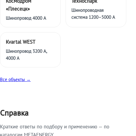
Космодром
Техноспарк
«Плесецк»
Шинопроводная
система 1200–5000 А
Шинопровод 4000 А
Kvartal WEST
Шинопровод 3200 А,
4000 А
Все объекты →
Справка
Краткие ответы по подбору и применению — по
каталогам METAENERGY.