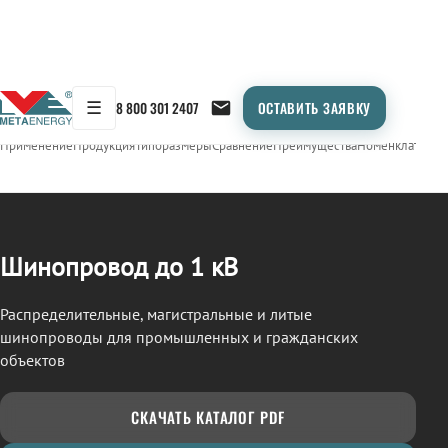
☰
8 800 301 2407
ОСТАВИТЬ ЗАЯВКУ
/
ШИНОПРОВОД
← Продукция
Применение
Продукция
Типоразмеры
Сравнение
Преимущества
Номенклатура
О
Шинопровод до 1 кВ
Распределительные, магистральные и литые
шинопроводы для промышленных и гражданских
объектов
СКАЧАТЬ КАТАЛОГ PDF