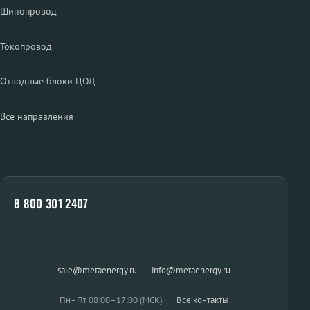
Шинопровод
Токопровод
Отводные блоки ЦОД
Все направления
8 800 301 2407
sale@metaenergy.ru
·
info@metaenergy.ru
Пн–Пт 08:00–17:00 (МСК)
·
Все контакты