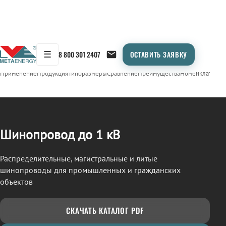
☰
8 800 301 2407
ОСТАВИТЬ ЗАЯВКУ
/
ШИНОПРОВОД
← Продукция
Применение
Продукция
Типоразмеры
Сравнение
Преимущества
Номенклатура
О
Шинопровод до 1 кВ
Распределительные, магистральные и литые
шинопроводы для промышленных и гражданских
объектов
СКАЧАТЬ КАТАЛОГ PDF