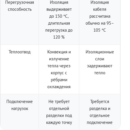
Перегрузочная
Изоляция
Изоляция
способность
выдерживает
кабеля
до 150 °C,
рассчитана
длительная
обычно на 95–
перегрузка до
105 °C
120 %
Теплоотвод
Конвекция и
Изоляционные
излучение
слои
тепла через
задерживают
корпус с
тепло
рёбрами
охлаждения
Подключение
Не требует
Требуется
нагрузок
отдельной
разделка и
разделки под
отдельное
каждую точку
подключение