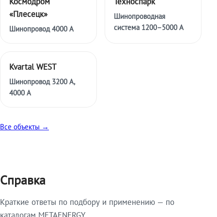
Космодром
Техноспарк
«Плесецк»
Шинопроводная
система 1200–5000 А
Шинопровод 4000 А
Kvartal WEST
Шинопровод 3200 А,
4000 А
Все объекты →
Справка
Краткие ответы по подбору и применению — по
каталогам METAENERGY.