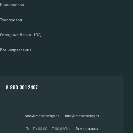
Шинопровод
Токопровод
Отводные блоки ЦОД
Все направления
8 800 301 2407
sale@metaenergy.ru
·
info@metaenergy.ru
Пн–Пт 08:00–17:00 (МСК)
·
Все контакты