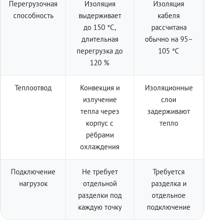
Перегрузочная
Изоляция
Изоляция
способность
выдерживает
кабеля
до 150 °C,
рассчитана
длительная
обычно на 95–
перегрузка до
105 °C
120 %
Теплоотвод
Конвекция и
Изоляционные
излучение
слои
тепла через
задерживают
корпус с
тепло
рёбрами
охлаждения
Подключение
Не требует
Требуется
нагрузок
отдельной
разделка и
разделки под
отдельное
каждую точку
подключение