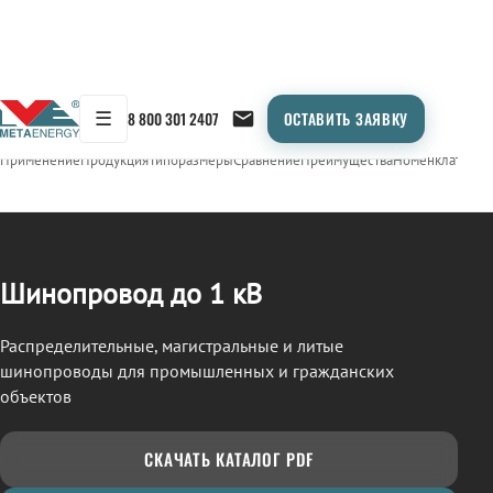
☰
8 800 301 2407
ОСТАВИТЬ ЗАЯВКУ
/
ШИНОПРОВОД
← Продукция
Применение
Продукция
Типоразмеры
Сравнение
Преимущества
Номенклатура
О
Шинопровод до 1 кВ
Распределительные, магистральные и литые
шинопроводы для промышленных и гражданских
объектов
СКАЧАТЬ КАТАЛОГ PDF