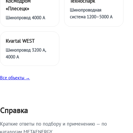
Космодром
Техноспарк
«Плесецк»
Шинопроводная
система 1200–5000 А
Шинопровод 4000 А
Kvartal WEST
Шинопровод 3200 А,
4000 А
Все объекты →
Справка
Краткие ответы по подбору и применению — по
каталогам METAENERGY.