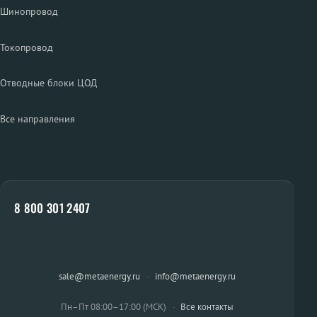
Шинопровод
Токопровод
Отводные блоки ЦОД
Все направления
8 800 301 2407
sale@metaenergy.ru
·
info@metaenergy.ru
Пн–Пт 08:00–17:00 (МСК)
·
Все контакты