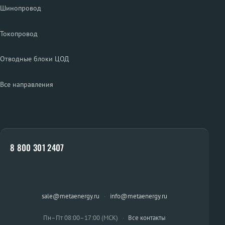
Шинопровод
Токопровод
Отводные блоки ЦОД
Все направления
8 800 301 2407
sale@metaenergy.ru
·
info@metaenergy.ru
Пн–Пт 08:00–17:00 (МСК)
·
Все контакты