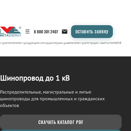
☰
8 800 301 2407
ОСТАВИТЬ ЗАЯВКУ
/
ШИНОПРОВОД
← Продукция
Применение
Продукция
Типоразмеры
Сравнение
Преимущества
Номенклатура
О
Шинопровод до 1 кВ
Распределительные, магистральные и литые
шинопроводы для промышленных и гражданских
объектов
СКАЧАТЬ КАТАЛОГ PDF