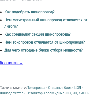
Как подобрать шинопровод?
Чем магистральный шинопровод отличается от
литого?
Как соединяют секции шинопровода?
Чем токопровод отличается от шинопровода?
Для чего отводные блоки отбора мощности?
Вся справка →
Также в каталоге:
Токопровод
·
Отводные блоки ЦОД
·
Смежные продукты
Шинодержатели
·
Изоляторы эпоксидные (ИО, ИП, КИНН)