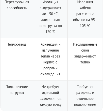
Перегрузочная
Изоляция
Изоляция
способность
выдерживает
кабеля
до 150 °C,
рассчитана
длительная
обычно на 95–
перегрузка до
105 °C
120 %
Теплоотвод
Конвекция и
Изоляционные
излучение
слои
тепла через
задерживают
корпус с
тепло
рёбрами
охлаждения
Подключение
Не требует
Требуется
нагрузок
отдельной
разделка и
разделки под
отдельное
каждую точку
подключение