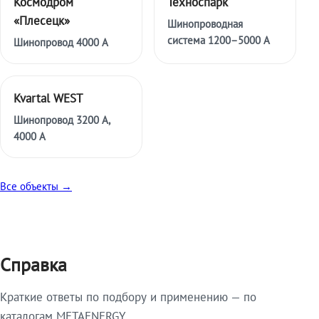
Космодром
Техноспарк
«Плесецк»
Шинопроводная
система 1200–5000 А
Шинопровод 4000 А
Kvartal WEST
Шинопровод 3200 А,
4000 А
Все объекты →
Справка
Краткие ответы по подбору и применению — по
каталогам METAENERGY.