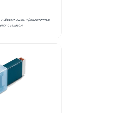
т
та сборки, идентификационные
тся с заказом.