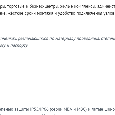
ры, торговые и бизнес-центры, жилые комплексы, админис
ение, жёсткие сроки монтажа и удобство подключения узло
нейках, различающихся по материалу проводника, степен
гу и паспорту.
епенью защиты IP55/IP66 (серии МВА и МВС) и литые шин