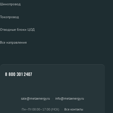
Шинопровод
Токопровод
Отводные блоки ЦОД
Все направления
8 800 301 2407
sale@metaenergy.ru
·
info@metaenergy.ru
Пн–Пт 08:00–17:00 (МСК)
·
Все контакты