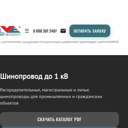
☰
8 800 301 2407
ОСТАВИТЬ ЗАЯВКУ
/
ШИНОПРОВОД
← Продукция
Применение
Продукция
Типоразмеры
Сравнение
Преимущества
Номенклатура
О
Шинопровод до 1 кВ
Распределительные, магистральные и литые
шинопроводы для промышленных и гражданских
объектов
СКАЧАТЬ КАТАЛОГ PDF