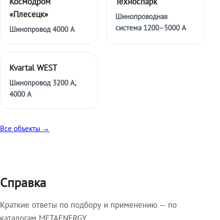
Космодром
Техноспарк
«Плесецк»
Шинопроводная
система 1200–5000 А
Шинопровод 4000 А
Kvartal WEST
Шинопровод 3200 А,
4000 А
Все объекты →
Справка
Краткие ответы по подбору и применению — по
каталогам METAENERGY.