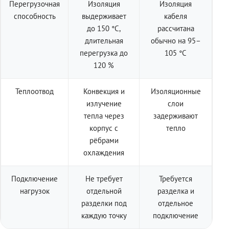
Перегрузочная
Изоляция
Изоляция
способность
выдерживает
кабеля
до 150 °C,
рассчитана
длительная
обычно на 95–
перегрузка до
105 °C
120 %
Теплоотвод
Конвекция и
Изоляционные
излучение
слои
тепла через
задерживают
корпус с
тепло
рёбрами
охлаждения
Подключение
Не требует
Требуется
нагрузок
отдельной
разделка и
разделки под
отдельное
каждую точку
подключение