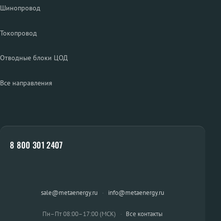
Шинопровод
Токопровод
Отводные блоки ЦОД
Все направления
8 800 301 2407
sale@metaenergy.ru
·
info@metaenergy.ru
Пн–Пт 08:00–17:00 (МСК)
·
Все контакты