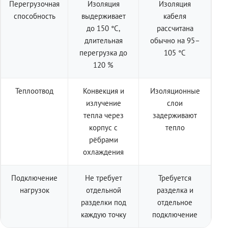
Перегрузочная
Изоляция
Изоляция
способность
выдерживает
кабеля
до 150 °C,
рассчитана
длительная
обычно на 95–
перегрузка до
105 °C
120 %
Теплоотвод
Конвекция и
Изоляционные
излучение
слои
тепла через
задерживают
корпус с
тепло
рёбрами
охлаждения
Подключение
Не требует
Требуется
нагрузок
отдельной
разделка и
разделки под
отдельное
каждую точку
подключение