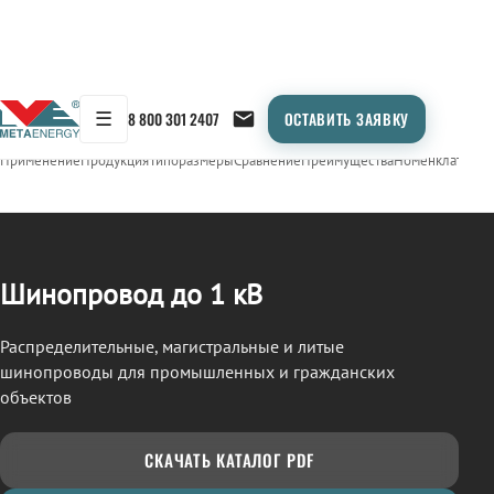
☰
8 800 301 2407
ОСТАВИТЬ ЗАЯВКУ
/
ШИНОПРОВОД
← Продукция
Применение
Продукция
Типоразмеры
Сравнение
Преимущества
Номенклатура
О
Шинопровод до 1 кВ
Распределительные, магистральные и литые
шинопроводы для промышленных и гражданских
объектов
СКАЧАТЬ КАТАЛОГ PDF