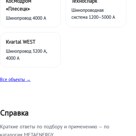
Космодром
Техноспарк
«Плесецк»
Шинопроводная
система 1200–5000 А
Шинопровод 4000 А
Kvartal WEST
Шинопровод 3200 А,
4000 А
Все объекты →
Справка
Краткие ответы по подбору и применению — по
каталогам METAENERGY.