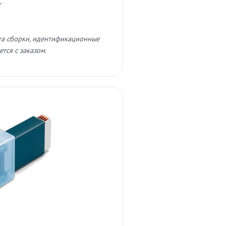
т
та сборки, идентификационные
тся с заказом.