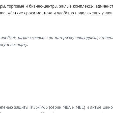
ры, торговые и бизнес-центры, жилые комплексы, админис
ение, жёсткие сроки монтажа и удобство подключения узло
нейках, различающихся по материалу проводника, степен
гу и паспорту.
епенью защиты IP55/IP66 (серии МВА и МВС) и литые шин