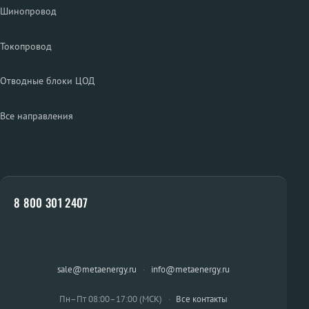
Шинопровод
Токопровод
Отводные блоки ЦОД
Все направления
8 800 301 2407
sale@metaenergy.ru
·
info@metaenergy.ru
Пн–Пт 08:00–17:00 (МСК)
·
Все контакты