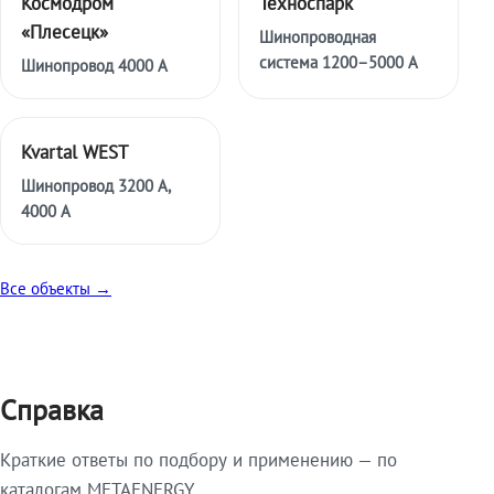
Космодром
Техноспарк
«Плесецк»
Шинопроводная
система 1200–5000 А
Шинопровод 4000 А
Kvartal WEST
Шинопровод 3200 А,
4000 А
Все объекты →
Справка
Краткие ответы по подбору и применению — по
каталогам METAENERGY.