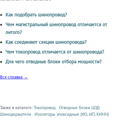
Как подобрать шинопровод?
Чем магистральный шинопровод отличается от
литого?
Как соединяют секции шинопровода?
Чем токопровод отличается от шинопровода?
Для чего отводные блоки отбора мощности?
Вся справка →
Также в каталоге:
Токопровод
·
Отводные блоки ЦОД
·
Смежные продукты
Шинодержатели
·
Изоляторы эпоксидные (ИО, ИП, КИНН)