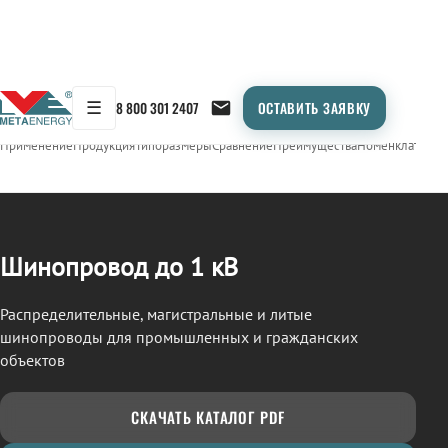
☰
8 800 301 2407
ОСТАВИТЬ ЗАЯВКУ
/
ШИНОПРОВОД
← Продукция
Применение
Продукция
Типоразмеры
Сравнение
Преимущества
Номенклатура
О
Шинопровод до 1 кВ
Распределительные, магистральные и литые
шинопроводы для промышленных и гражданских
объектов
СКАЧАТЬ КАТАЛОГ PDF