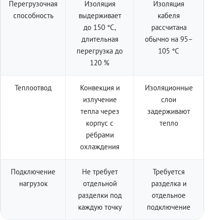
Перегрузочная
Изоляция
Изоляция
способность
выдерживает
кабеля
до 150 °C,
рассчитана
длительная
обычно на 95–
перегрузка до
105 °C
120 %
Теплоотвод
Конвекция и
Изоляционные
излучение
слои
тепла через
задерживают
корпус с
тепло
рёбрами
охлаждения
Подключение
Не требует
Требуется
нагрузок
отдельной
разделка и
разделки под
отдельное
каждую точку
подключение