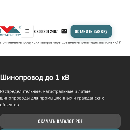
☰
8 800 301 2407
ОСТАВИТЬ ЗАЯВКУ
/
ШИНОПРОВОД
← Продукция
Применение
Продукция
Типоразмеры
Сравнение
Преимущества
Номенклатура
О
Шинопровод до 1 кВ
Распределительные, магистральные и литые
шинопроводы для промышленных и гражданских
объектов
СКАЧАТЬ КАТАЛОГ PDF