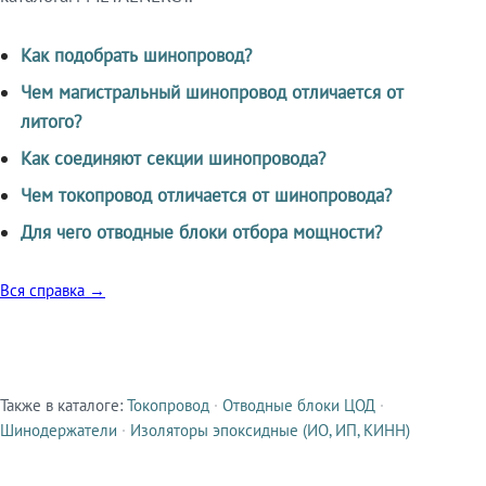
Как подобрать шинопровод?
Чем магистральный шинопровод отличается от
литого?
Как соединяют секции шинопровода?
Чем токопровод отличается от шинопровода?
Для чего отводные блоки отбора мощности?
Вся справка →
Также в каталоге:
Токопровод
·
Отводные блоки ЦОД
·
Смежные продукты
Шинодержатели
·
Изоляторы эпоксидные (ИО, ИП, КИНН)