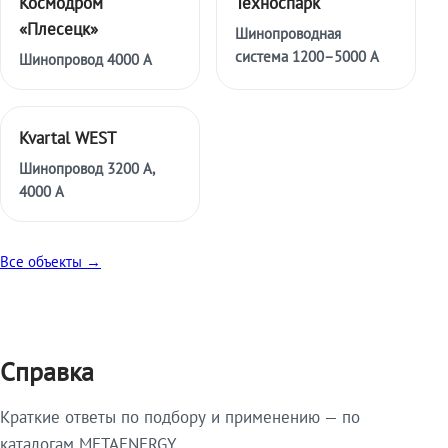
Космодром
Техноспарк
«Плесецк»
Шинопроводная
система 1200–5000 А
Шинопровод 4000 А
Kvartal WEST
Шинопровод 3200 А,
4000 А
Все объекты →
Справка
Краткие ответы по подбору и применению — по
каталогам METAENERGY.