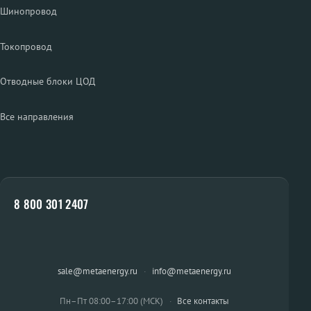
Шинопровод
Токопровод
Отводные блоки ЦОД
Все направления
8 800 301 2407
sale@metaenergy.ru
·
info@metaenergy.ru
Пн–Пт 08:00–17:00 (МСК)
·
Все контакты