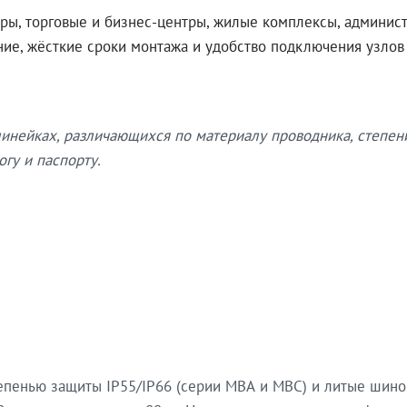
ры, торговые и бизнес-центры, жилые комплексы, админис
ение, жёсткие сроки монтажа и удобство подключения узло
нейках, различающихся по материалу проводника, степен
гу и паспорту.
епенью защиты IP55/IP66 (серии МВА и МВС) и литые шин