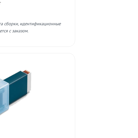
т
та сборки, идентификационные
тся с заказом.