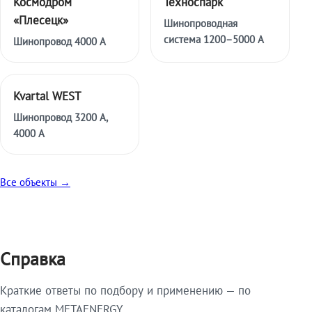
Космодром
Техноспарк
«Плесецк»
Шинопроводная
система 1200–5000 А
Шинопровод 4000 А
Kvartal WEST
Шинопровод 3200 А,
4000 А
Все объекты →
Справка
Краткие ответы по подбору и применению — по
каталогам METAENERGY.