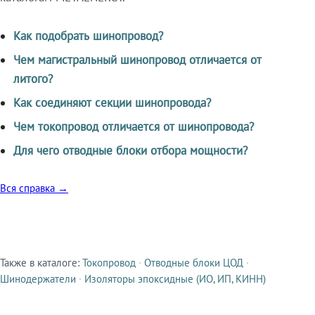
Как подобрать шинопровод?
Чем магистральный шинопровод отличается от
литого?
Как соединяют секции шинопровода?
Чем токопровод отличается от шинопровода?
Для чего отводные блоки отбора мощности?
Вся справка →
Также в каталоге:
Токопровод
·
Отводные блоки ЦОД
·
Смежные продукты
Шинодержатели
·
Изоляторы эпоксидные (ИО, ИП, КИНН)