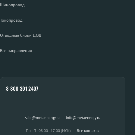
Шинопровод
Токопровод
Отводные блоки ЦОД
Все направления
8 800 301 2407
sale@metaenergy.ru
·
info@metaenergy.ru
Пн–Пт 08:00–17:00 (МСК)
·
Все контакты