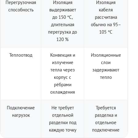
Перегрузочная
Изоляция
Изоляция
способность
выдерживает
кабеля
до 150 °C,
рассчитана
длительная
обычно на 95–
перегрузка до
105 °C
120 %
Теплоотвод
Конвекция и
Изоляционные
излучение
слои
тепла через
задерживают
корпус с
тепло
рёбрами
охлаждения
Подключение
Не требует
Требуется
нагрузок
отдельной
разделка и
разделки под
отдельное
каждую точку
подключение