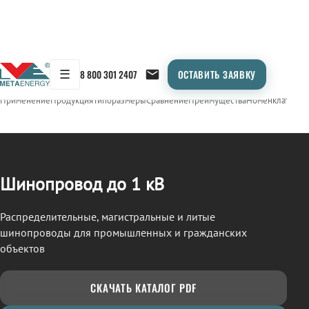
☰
8 800 301 2407
ОСТАВИТЬ ЗАЯВКУ
/
ШИНОПРОВОД
← Продукция
Применение
Продукция
Типоразмеры
Сравнение
Преимущества
Номенклатура
О
Шинопровод до 1 кВ
Распределительные, магистральные и литые
шинопроводы для промышленных и гражданских
объектов
СКАЧАТЬ КАТАЛОГ PDF