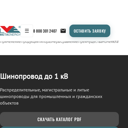
☰
8 800 301 2407
ОСТАВИТЬ ЗАЯВКУ
/
ШИНОПРОВОД
← Продукция
Применение
Продукция
Типоразмеры
Сравнение
Преимущества
Номенклатура
О
Шинопровод до 1 кВ
Распределительные, магистральные и литые
шинопроводы для промышленных и гражданских
объектов
СКАЧАТЬ КАТАЛОГ PDF