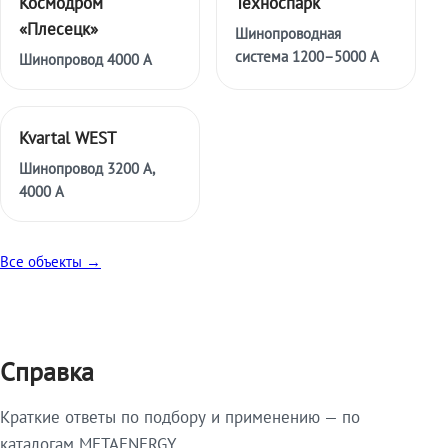
Космодром
Техноспарк
«Плесецк»
Шинопроводная
система 1200–5000 А
Шинопровод 4000 А
Kvartal WEST
Шинопровод 3200 А,
4000 А
Все объекты →
Справка
Краткие ответы по подбору и применению — по
каталогам METAENERGY.