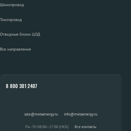
Шинопровод
Токопровод
Отводные блоки ЦОД
Все направления
8 800 301 2407
sale@metaenergy.ru
·
info@metaenergy.ru
Пн–Пт 08:00–17:00 (МСК)
·
Все контакты