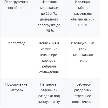
Перегрузочная
Изоляция
Изоляция
способность
выдерживает
кабеля
до 150 °C,
рассчитана
длительная
обычно на 95–
перегрузка до
105 °C
120 %
Теплоотвод
Конвекция и
Изоляционные
излучение
слои
тепла через
задерживают
корпус с
тепло
рёбрами
охлаждения
Подключение
Не требует
Требуется
нагрузок
отдельной
разделка и
разделки под
отдельное
каждую точку
подключение