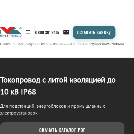
☰
8 800 301 2407
ОСТАВИТЬ ЗАЯВКУ
/
ТОКОПРОВОД
← Продукция
Применение
Продукция
Типоразмеры
Сравнение
Преимущества
Номенклатура
О
Токопровод с литой изоляцией до
10 кВ IP68
Для подстанций, энергоблоков и промышленных
электроустановок
СКАЧАТЬ КАТАЛОГ PDF