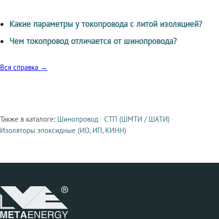
Какие параметры у токопровода с литой изоляцией?
Чем токопровод отличается от шинопровода?
Вся справка →
Также в каталоге:
Шинопровод
·
СТП (ШМТИ / ШАТИ)
·
Смежные продукты
Изоляторы эпоксидные (ИО, ИП, КИНН)