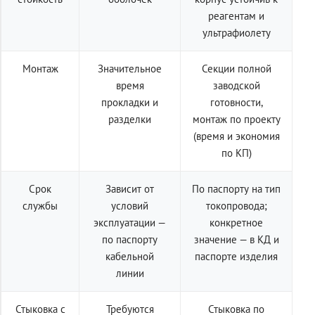
реагентам и
ультрафиолету
Монтаж
Значительное
Секции полной
время
заводской
прокладки и
готовности,
разделки
монтаж по проекту
(время и экономия
по КП)
Срок
Зависит от
По паспорту на тип
службы
условий
токопровода;
эксплуатации —
конкретное
по паспорту
значение — в КД и
кабельной
паспорте изделия
линии
Стыковка с
Требуются
Стыковка по