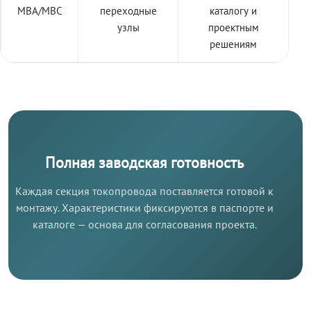
МВА/МВС
переходные
каталогу и
узлы
проектным
решениям
Полная заводская готовность
Каждая секция токопровода поставляется готовой к
монтажу. Характеристики фиксируются в паспорте и
каталоге — основа для согласования проекта.