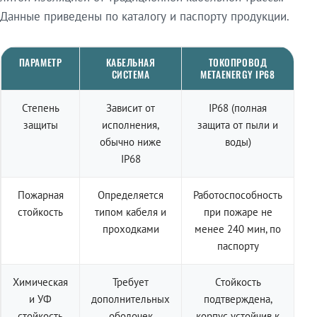
Данные приведены по каталогу и паспорту продукции.
ПАРАМЕТР
КАБЕЛЬНАЯ
ТОКОПРОВОД
СИСТЕМА
METAENERGY IP68
Степень
Зависит от
IP68 (полная
защиты
исполнения,
защита от пыли и
обычно ниже
воды)
IP68
Пожарная
Определяется
Работоспособность
стойкость
типом кабеля и
при пожаре не
проходками
менее 240 мин, по
паспорту
Химическая
Требует
Стойкость
и УФ
дополнительных
подтверждена,
стойкость
оболочек
корпус устойчив к